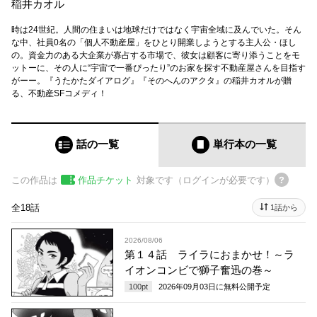
稲井カオル
時は24世紀。人間の住まいは地球だけではなく宇宙全域に及んでいた。そん
な中、社員0名の「個人不動産屋」をひとり開業しようとする主人公・ほし
の。資金力のある大企業が寡占する市場で、彼女は顧客に寄り添うことをモ
ットーに、その人に“宇宙で一番ぴったり”のお家を探す不動産屋さんを目指す
がーー。『うたかたダイアログ』『そのへんのアクタ』の稲井カオルが贈
る、不動産SFコメディ！
話の一覧
単行本
の一覧
この作品は
作品チケット
対象です（ログインが必要です）
全18話
1話から
2026/08/06
第１４話 ライラにおまかせ！～ラ
イオンコンビで獅子奮迅の巻～
100
pt
2026年09月03日
に無料公開予定