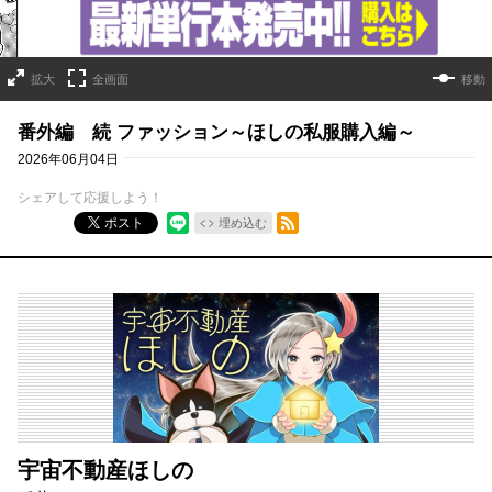
拡大
全画面
移動
番外編 続 ファッション～ほしの私服購入編～
2026年06月04日
シェアして応援しよう！
RSSフィード
ポスト
埋め込む
宇宙不動産ほしの