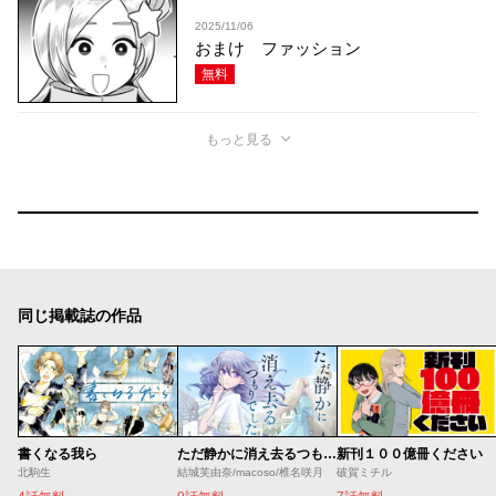
2025/11/06
おまけ ファッション
無料
もっと見る
同じ掲載誌の作品
書くなる我ら
ただ静かに消え去るつもりでした
新刊１００億冊ください
北駒生
結城芙由奈/macoso/椎名咲月
破賀ミチル