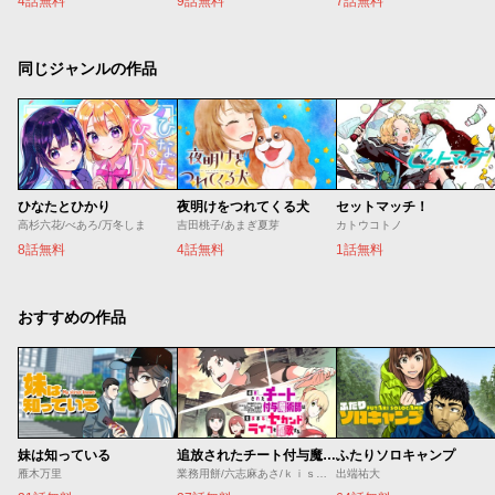
4話無料
9話無料
7話無料
同じジャンルの作品
ひなたとひかり
夜明けをつれてくる犬
セットマッチ！
高杉六花/べあろ/万冬しま
吉田桃子/あまぎ夏芽
カトウコトノ
8話無料
4話無料
1話無料
おすすめの作品
妹は知っている
追放されたチート付与魔術師は気ままなセカンドライフを謳歌する。 ～俺は武器だけじゃなく、あらゆるものに『強化ポイント』を付与できるし、俺の意思でいつでも効果を解除できるけど、残った人たち大丈夫？～
ふたりソロキャンプ
雁木万里
業務用餅/六志麻あさ/ｋｉｓｕｉ
出端祐大