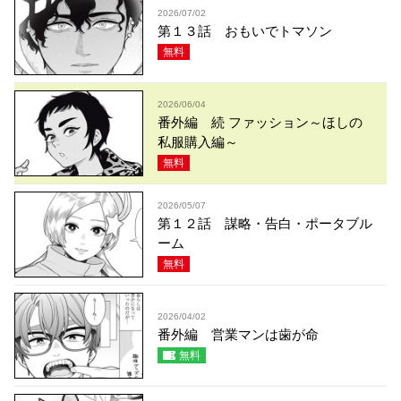
2026/07/02
第１３話 おもいでトマソン
無料
2026/06/04
番外編 続 ファッション～ほしの
私服購入編～
無料
2026/05/07
第１２話 謀略・告白・ポータブル
ーム
無料
2026/04/02
番外編 営業マンは歯が命
無料