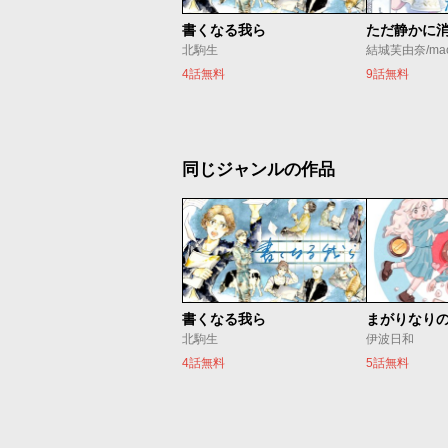
書くなる我ら
北駒生
結城芙由奈/ma
4話無料
9話無料
同じジャンルの作品
書くなる我ら
まがりなり
北駒生
伊波日和
4話無料
5話無料