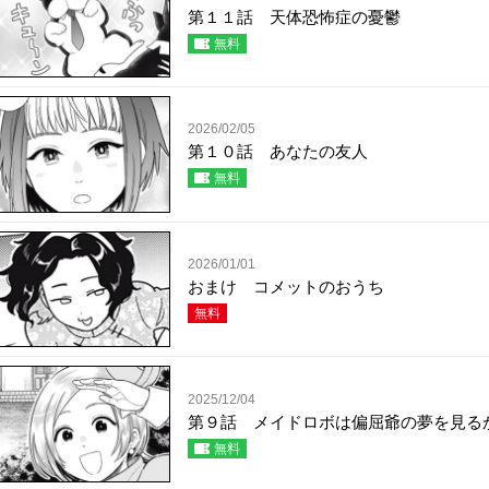
第１１話 天体恐怖症の憂鬱
無料
2026/02/05
第１０話 あなたの友人
無料
2026/01/01
おまけ コメットのおうち
無料
2025/12/04
第９話 メイドロボは偏屈爺の夢を見る
無料