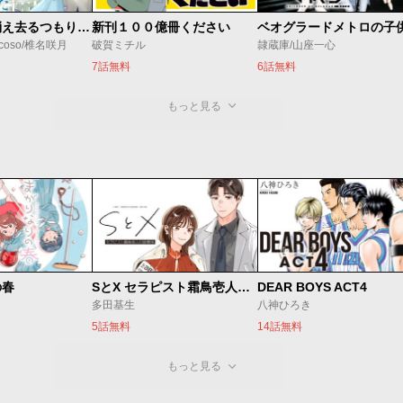
ただ静かに消え去るつもりでした
新刊１００億冊ください
coso/椎名咲月
破賀ミチル
隷蔵庫/山座一心
7話無料
6話無料
もっと見る
の春
SとX セラピスト霜鳥壱人の診察室
DEAR BOYS ACT4
多田基生
八神ひろき
5話無料
14話無料
もっと見る