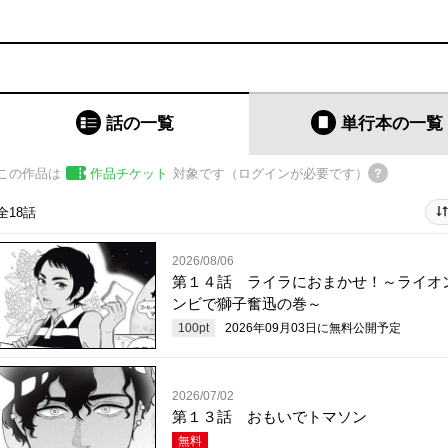
話の一覧
単行本
の一覧
この作品は
作品チケット
対象です（ログインが必要です）
全18話
2026/08/06
第１４話 ライラにおまかせ！～ライオ
ンビで獅子奮迅の巻～
100
pt
2026年09月03日
に無料公開予定
2026/07/02
第１３話 おもいでトマソン
無料