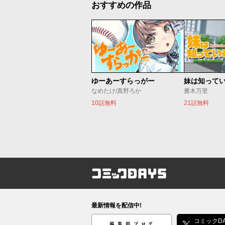
おすすめの作品
ゆーあーすらっがー
妹は知って
なめたけ/真野ろか
雁木万里
10話無料
21話無料
コミックDAYS
最新情報を配信中!
編集部ブログ
コミックDA