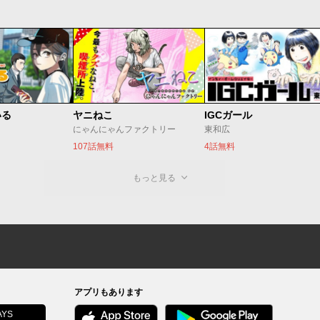
いる
ヤニねこ
IGCガール
にゃんにゃんファクトリー
東和広
107話無料
4話無料
もっと見る
アプリもあります
YS