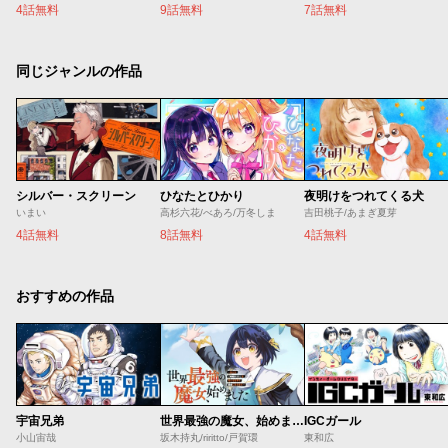
4話無料
9話無料
7話無料
同じジャンルの作品
シルバー・スクリーン
ひなたとひかり
夜明けをつれてくる犬
いまい
高杉六花/べあろ/万冬しま
吉田桃子/あまぎ夏芽
4話無料
8話無料
4話無料
おすすめの作品
宇宙兄弟
世界最強の魔女、始めました ～私だけ『攻略サイト』を見れる世界で自由に生きます～
IGCガール
小山宙哉
坂木持丸/riritto/戸賀環
東和広