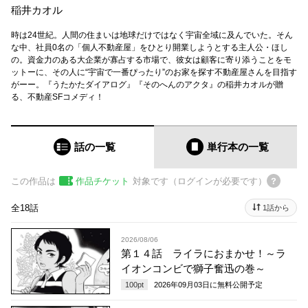
稲井カオル
時は24世紀。人間の住まいは地球だけではなく宇宙全域に及んでいた。そん
な中、社員0名の「個人不動産屋」をひとり開業しようとする主人公・ほし
の。資金力のある大企業が寡占する市場で、彼女は顧客に寄り添うことをモ
ットーに、その人に“宇宙で一番ぴったり”のお家を探す不動産屋さんを目指す
がーー。『うたかたダイアログ』『そのへんのアクタ』の稲井カオルが贈
る、不動産SFコメディ！
話の一覧
単行本
の一覧
この作品は
作品チケット
対象です（ログインが必要です）
全18話
1話から
2026/08/06
第１４話 ライラにおまかせ！～ラ
イオンコンビで獅子奮迅の巻～
100
pt
2026年09月03日
に無料公開予定