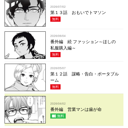
2026/07/02
第１３話 おもいでトマソン
無料
2026/06/04
番外編 続 ファッション～ほしの
私服購入編～
無料
2026/05/07
第１２話 謀略・告白・ポータブル
ーム
無料
2026/04/02
番外編 営業マンは歯が命
無料