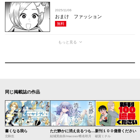
2025/11/06
おまけ ファッション
無料
もっと見る
同じ掲載誌の作品
書くなる我ら
ただ静かに消え去るつもりでした
新刊１００億冊ください
北駒生
結城芙由奈/macoso/椎名咲月
破賀ミチル