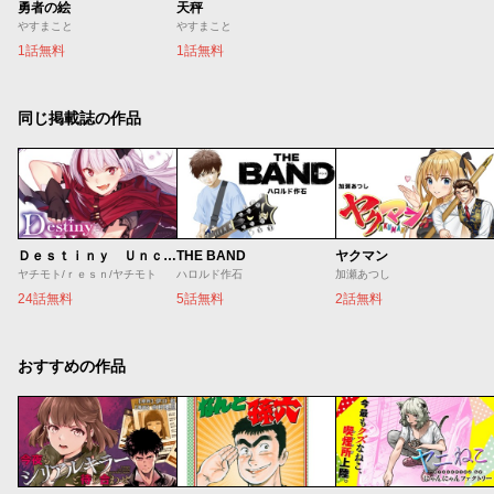
勇者の絵
天秤
やすまこと
やすまこと
1話無料
1話無料
同じ掲載誌の作品
Ｄｅｓｔｉｎｙ Ｕｎｃｈａｉｎ Ｏｎｌｉｎｅ 吸血鬼少女となって、やがて『赤の魔王』と呼ばれるようになりました
THE BAND
ヤクマン
ヤチモト/ｒｅｓｎ/ヤチモト
ハロルド作石
加瀬あつし
24話無料
5話無料
2話無料
おすすめの作品