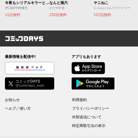
今夜もシリアルキラーと待ち合わせ
なんと孫六
ヤニねこ
伊口紺/中村優児
さだやす圭
にゃんにゃんファクトリー
11話無料
232話無料
107話無料
コミックDAYS
最新情報を配信中!
アプリもあります
編集部ブログ
コミックDAYS
@comicdays_team
お知らせ
利用規約
ヘルプ／使い方
プライバシーポリシー
外部送信について
特定商取引法の表示