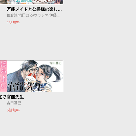
万能メイドと公爵様の楽しい日々
佐倉涼/内田ぱる/ウラシマ/伊藤テリヤキ
4話無料
室で
官能先生
吉田基已
5話無料