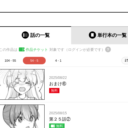
話の一覧
単行本
の一覧
この作品は
作品チケット
対象です（ログインが必要です）
104 - 55
54 - 5
4 - 1
2025/08/22
おまけ⑥
無料
2025/08/15
第２５話②
無料