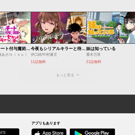
追放されたチート付与魔術師は気ままなセカンドライフを謳歌する。 ～俺は武器だけじゃなく、あらゆるものに『強化ポイント』を付与できるし、俺の意思でいつでも効果を解除できるけど、残った人たち大丈夫？～
今夜もシリアルキラーと待ち合わせ
妹は知っている
麻あさ/ｋｉｓｕｉ
伊口紺/中村優児
雁木万里
11話無料
21話無料
もっと見る
アプリもあります
YS