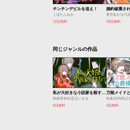
チンチンデビルを追え！
くぼたふみお
青空あかな/七
22話無料
28話無料
同じジャンルの作品
私が大好きな小説家を殺すまで
斜線堂有紀/足立いまる
6話無料
4話無料