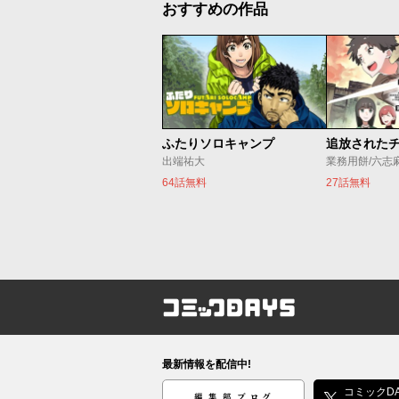
おすすめの作品
ふたりソロキャンプ
出端祐大
業務用餅/六志
64話無料
27話無料
コミックDAYS
最新情報を配信中!
編集部ブログ
コミックDA