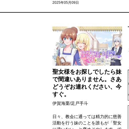
2025年05月09日
聖女様をお探しでしたら妹
で間違いありません。さあ
どうぞお連れください、今
すぐ。
伊賀海栗
/
足戸手斗
日々、教会に通っては精力的に慈善
活動を行う妹のことを誰もが「聖女