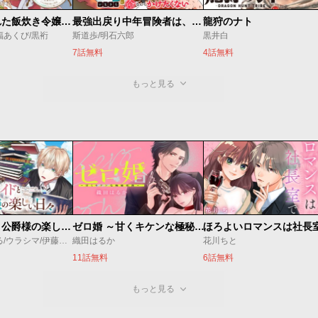
婚約破棄された飯炊き令嬢の私は冷酷公爵と専属契約しました～ですが胃袋を掴んだ結果、冷たかった公爵様がどんどん優しくなっています～
最強出戻り中年冒険者は、今さら命なんてかけたくない
龍狩のナト
福あくび/黒裄
斯道歩/明石六郎
黒井白
7話無料
4話無料
もっと見る
万能メイドと公爵様の楽しい日々
ゼロ婚 ～甘くキケンな極秘任務～
ほろよいロマンスは社長
佐倉涼/内田ぱる/ウラシマ/伊藤テリヤキ
織田はるか
花川ちと
11話無料
6話無料
もっと見る