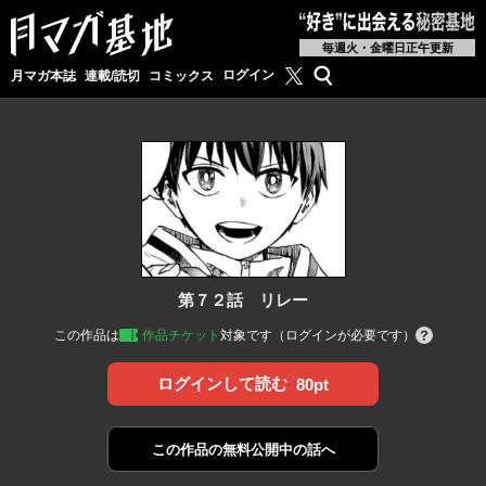
毎週火・金曜日正午更新
月マガ基地公式X
検索
ログイン
月マガ本誌
連載/読切
コミックス
第７２話 リレー
この作品は
作品チケット
対象です（ログインが必要です）
ログインして読む
80pt
この作品の
無料公開中の話へ