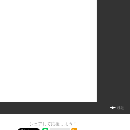
移動
シェアして応援しよう！
RSSフィード