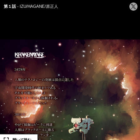
シ
第１話
IZU/HAGANE/原正人
ェ
ア
す
る