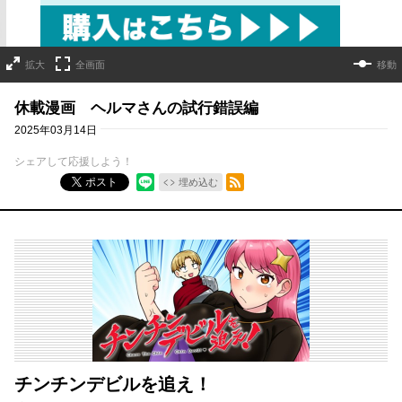
拡大
全画面
移動
休載漫画 ヘルマさんの試行錯誤編
2025年03月14日
シェアして応援しよう！
RSSフィード
ポスト
埋め込む
チンチンデビルを追え！