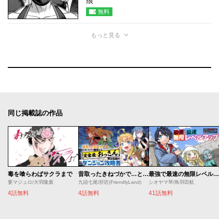
痕
無料
もっと見る
同じ掲載誌の作品
毒を喰らわばサクラまで
昔取ったきねづかで…と言いながら無双する定食屋のおっさん、実は伝説のダンジョン攻略者
最強で最速の無限レベルアップ ～スキル【経験値１０００倍】と【レベルフリー】でレベル上限の枷が外れた俺は無双する～
要マジュロ/大羽隆廣
九頭七尾/肝匠(FriendlyLand)
シオヤマ琴/鳥羽田航
4話無料
4話無料
41話無料