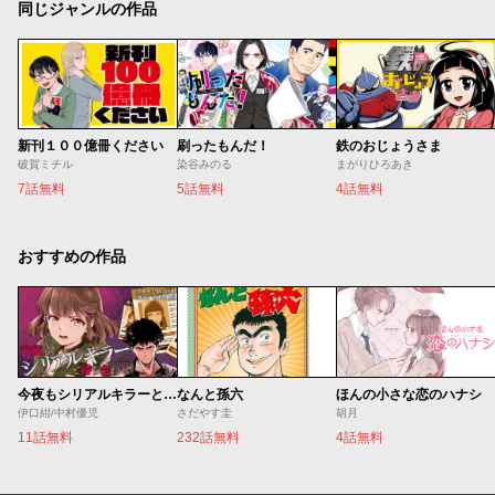
同じジャンルの作品
新刊１００億冊ください
刷ったもんだ！
鉄のおじょうさま
破賀ミチル
染谷みのる
まがりひろあき
7話無料
5話無料
4話無料
おすすめの作品
今夜もシリアルキラーと待ち合わせ
なんと孫六
ほんの小さな恋のハナシ
伊口紺/中村優児
さだやす圭
胡月
11話無料
232話無料
4話無料