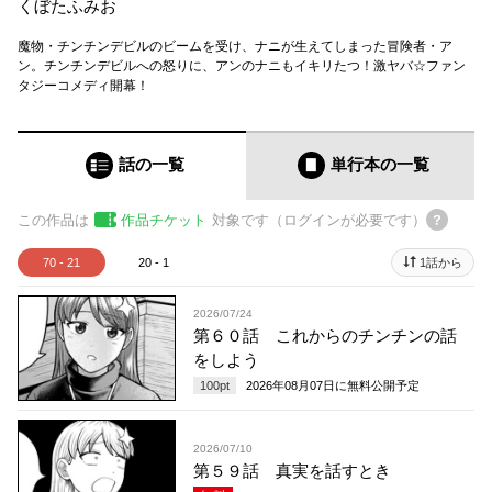
くぼたふみお
魔物・チンチンデビルのビームを受け、ナニが生えてしまった冒険者・ア
ン。チンチンデビルへの怒りに、アンのナニもイキリたつ！激ヤバ☆ファン
タジーコメディ開幕！
話の一覧
単行本
の一覧
この作品は
作品チケット
対象です（ログインが必要です）
70 - 21
20 - 1
1話から
2026/07/24
第６０話 これからのチンチンの話
をしよう
100
pt
2026年08月07日
に無料公開予定
2026/07/10
第５９話 真実を話すとき