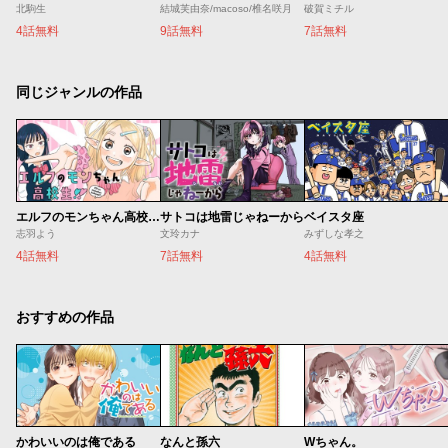
北駒生
結城芙由奈/macoso/椎名咲月
破賀ミチル
4話無料
9話無料
7話無料
同じジャンルの作品
エルフのモンちゃん高校生!!
サトコは地雷じゃねーから
ベイスタ座
志羽よう
文玲カナ
みずしな孝之
4話無料
7話無料
4話無料
おすすめの作品
かわいいのは俺である
なんと孫六
Wちゃん。