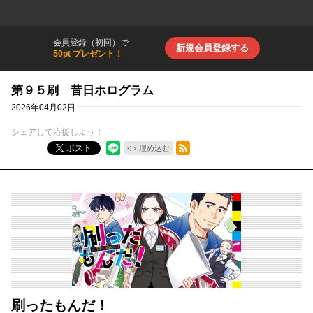
会員登録（初回）で
新規会員登録する
50pt プレゼント！
第９５刷 昔日ホログラム
2026年04月02日
シェアして応援しよう！
RSSフィード
ポスト
埋め込む
刷ったもんだ！