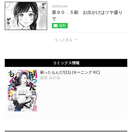
2025/11/06
第９０．５刷 お出かけはツヤ盛り
で
無料
もっと見る
コミックス情報
刷ったもんだ!(11) (モーニング KC)
染谷 みのる