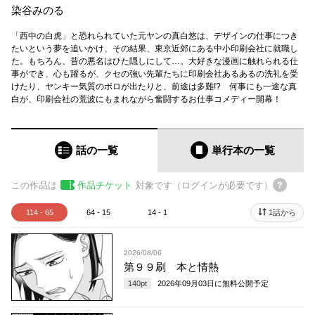
染谷みのる
「西中の白虎」と恐れられていた元ヤンの真白悠は、デザインの仕事につき
たいという夢を追いかけ、その結果、東京近郊にある中小印刷会社に就職し
た。もちろん、昔の悪名はひた隠しにして…。大好きな漫画に触れられる仕
事ができ、心も躍るが、クセの強い先輩たちに印刷会社あるあるの洗礼を受
けたり、ヤンキー気質のボロが出たりと、前途は多難!? 何事にも一途な真
白が、印刷会社の荒波にもまれながら奮闘するお仕事コメディー開幕！
話の一覧
単行本
の一覧
この作品は
作品チケット
対象です（ログインが必要です）
114 - 65
64 - 15
14 - 1
1話から
2026/08/06
第９９刷 本と情熱
140
pt
2026年09月03日
に無料公開予定