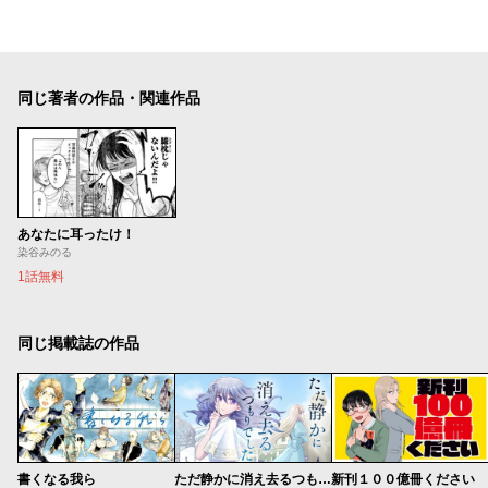
同じ著者の作品・関連作品
あなたに耳ったけ！
染谷みのる
1話無料
同じ掲載誌の作品
書くなる我ら
ただ静かに消え去るつもりでした
新刊１００億冊ください