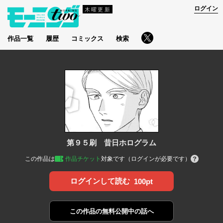
ログイン
木曜更新
作品一覧
履歴
コミックス
検索
第９５刷 昔日ホログラム
この作品は
作品チケット
対象です（ログインが必要です）
ログインして読む
100pt
この作品の
無料公開中の話へ