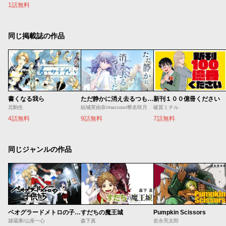
1話無料
同じ掲載誌の作品
書くなる我ら
ただ静かに消え去るつもりでした
新刊１００億冊ください
北駒生
結城芙由奈/macoso/椎名咲月
破賀ミチル
4話無料
9話無料
7話無料
同じジャンルの作品
ベオグラードメトロの子供たち
すだちの魔王城
Pumpkin Scissors
隷蔵庫/山座一心
森下真
岩永亮太郎