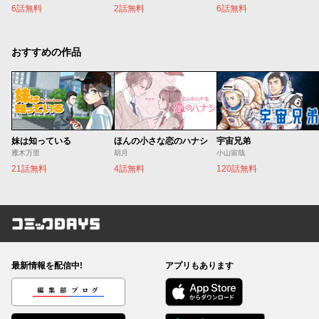
6話無料
2話無料
6話無料
おすすめの作品
妹は知っている
ほんの小さな恋のハナシ
宇宙兄弟
雁木万里
胡月
小山宙哉
21話無料
4話無料
120話無料
コミックDAYS
最新情報を配信中!
アプリもあります
編集部ブログ