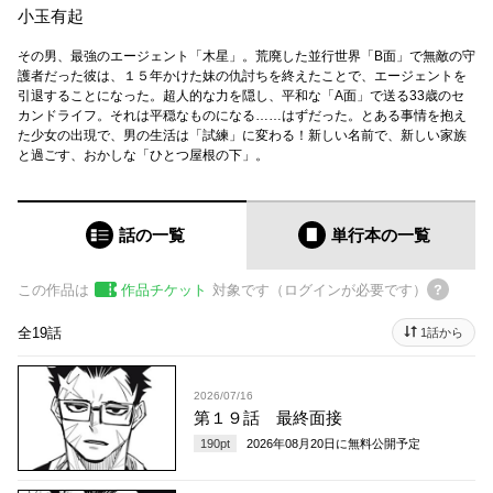
小玉有起
その男、最強のエージェント「木星」。荒廃した並行世界「B面」で無敵の守
護者だった彼は、１５年かけた妹の仇討ちを終えたことで、エージェントを
引退することになった。超人的な力を隠し、平和な「A面」で送る33歳のセ
カンドライフ。それは平穏なものになる……はずだった。とある事情を抱え
た少女の出現で、男の生活は「試練」に変わる！新しい名前で、新しい家族
と過ごす、おかしな「ひとつ屋根の下」。
話の一覧
単行本
の一覧
この作品は
作品チケット
対象です（ログインが必要です）
全19話
1話から
2026/07/16
第１９話 最終面接
190
pt
2026年08月20日
に無料公開予定