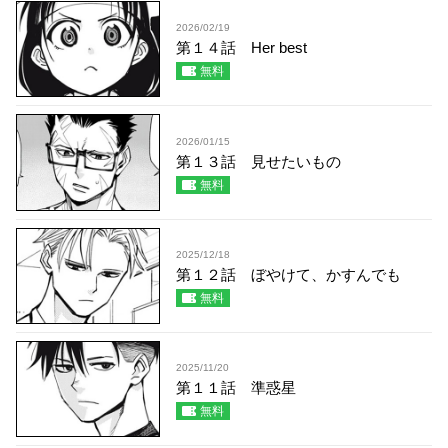
2026/02/19
第１４話 Her best
無料
2026/01/15
第１３話 見せたいもの
無料
2025/12/18
第１２話 ぼやけて、かすんでも
無料
2025/11/20
第１１話 準惑星
無料