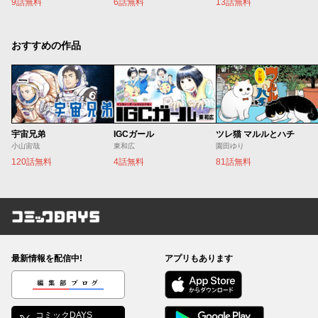
9話無料
6話無料
13話無料
おすすめの作品
宇宙兄弟
IGCガール
ツレ猫 マルルとハチ
小山宙哉
東和広
園田ゆり
120話無料
4話無料
81話無料
コミックDAYS
最新情報を配信中!
アプリもあります
編集部ブログ
コミックDAYS