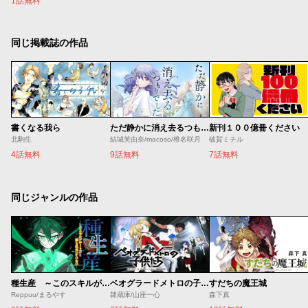
1話無料
同じ掲載誌の作品
書くなる我ら
ただ静かに消え去るつもりでした
新刊１００億冊ください
北駒生
結城芙由奈/macoso/椎名咲月
破賀ミチル
4話無料
9話無料
7話無料
同じジャンルの作品
種生産 ～このスキルがチートだとまだ誰も気付いていない～
ベオグラードメトロの子供たち
すだちの魔王城
Reppuu/まるやす
隷蔵庫/山座一心
森下真