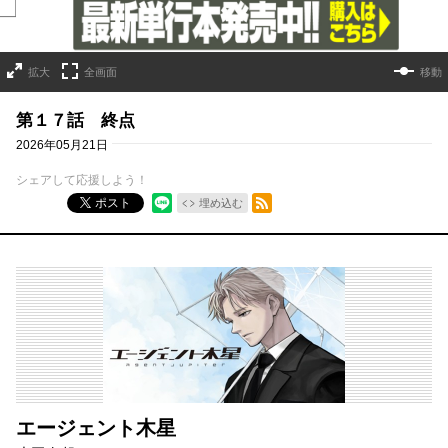
拡大
全画面
移動
第１７話 終点
2026年05月21日
シェアして応援しよう！
RSSフィード
ポスト
埋め込む
エージェント木星