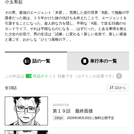
小玉有起
その男、最強のエージェント「木星」。荒廃した並行世界「B面」で無敵の守
護者だった彼は、１５年かけた妹の仇討ちを終えたことで、エージェントを
引退することになった。超人的な力を隠し、平和な「A面」で送る33歳のセ
カンドライフ。それは平穏なものになる……はずだった。とある事情を抱え
た少女の出現で、男の生活は「試練」に変わる！新しい名前で、新しい家族
と過ごす、おかしな「ひとつ屋根の下」。
話の一覧
単行本
の一覧
この作品は
作品チケット
対象です（ログインが必要です）
全19話
1話から
2026/07/16
第１９話 最終面接
190
pt
2026年08月20日
に無料公開予定