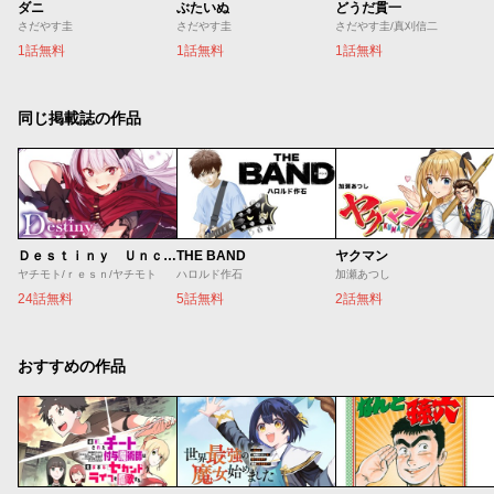
ダニ
ぶたいぬ
どうだ貫一
さだやす圭
さだやす圭
さだやす圭/真刈信二
1話無料
1話無料
1話無料
同じ掲載誌の作品
Ｄｅｓｔｉｎｙ Ｕｎｃｈａｉｎ Ｏｎｌｉｎｅ 吸血鬼少女となって、やがて『赤の魔王』と呼ばれるようになりました
THE BAND
ヤクマン
ヤチモト/ｒｅｓｎ/ヤチモト
ハロルド作石
加瀬あつし
24話無料
5話無料
2話無料
おすすめの作品