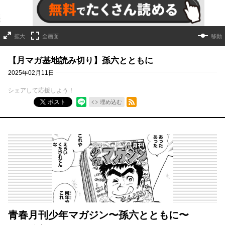
拡大
全画面
移動
【月マガ基地読み切り】孫六とともに
2025年02月11日
シェアして応援しよう！
RSSフィード
ポスト
埋め込む
青春月刊少年マガジン〜孫六とともに〜