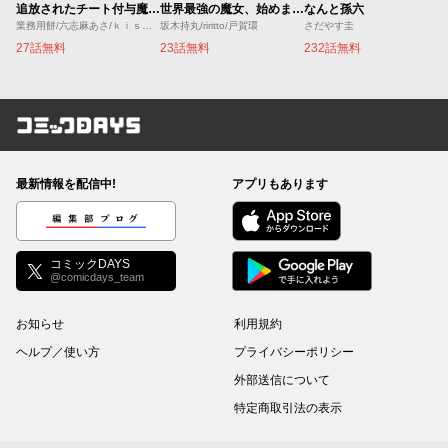
追放されたチート付与魔術師は気ままなセカンドライフを謳歌する。 ～俺は武器だけじゃなく、あらゆるものに『強化ポイント』を付与できるし、俺の意思でいつでも効果を解除できるけど、残った人たち大丈夫？～
世界最強の魔女、始めました ～私だけ『攻略サイト』を見れる世界で自由に生きます～
なんと孫六
業務用餅/六志麻あさ/ｋｉｓｕｉ
坂木持丸/riritto/戸賀環
さだやす圭
27話無料
23話無料
232話無料
コミックDAYS
最新情報を配信中!
アプリもあります
編集部ブログ
コミックDAYS
@comicdays_team
お知らせ
利用規約
ヘルプ／使い方
プライバシーポリシー
外部送信について
特定商取引法の表示