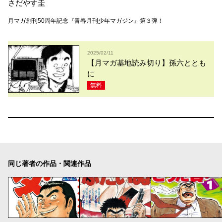
さだやす圭
月マガ創刊50周年記念『青春月刊少年マガジン』第３弾！
2025/02/11
【月マガ基地読み切り】孫六ととも
に
無料
同じ著者の作品・関連作品