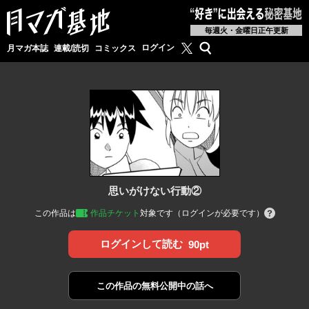
毎週火・金曜日正午更新
月マガ基地公式X
検索
ログイン
月マガ本誌
連載/読切
コミックス
思いがけない行動②
この作品は
作品チケット
対象です（ログインが必要です）
ログインして読む
90pt
この作品の
無料公開中の話へ