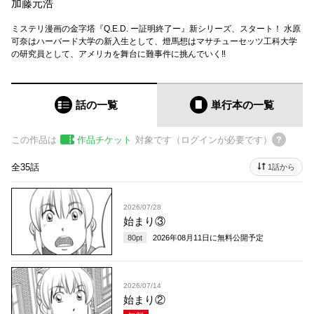
加藤元浩
ミステリ漫画の金字塔『Q.E.D. ー証明終了ー』新シリーズ、スタート！ 水原
可奈はハーバード大学の新入生として、燈馬想はマサチューセッツ工科大学
の研究員として、アメリカを舞台に難事件に挑んでいく‼
話の一覧
単行本
の一覧
この作品は
作品チケット
対象です（ログインが必要です）
全35話
1話から
2026/07/28
始まり③
80
pt
2026年08月11日
に無料公開予定
2026/07/14
始まり②