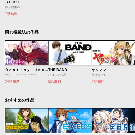
ＧＵＲＵ
陣ノ内康暉
1話無料
同じ掲載誌の作品
Ｄｅｓｔｉｎｙ Ｕｎｃｈａｉｎ Ｏｎｌｉｎｅ 吸血鬼少女となって、やがて『赤の魔王』と呼ばれるようになりました
THE BAND
ヤクマン
ヤチモト/ｒｅｓｎ/ヤチモト
ハロルド作石
加瀬あつし
24話無料
5話無料
2話無料
おすすめの作品