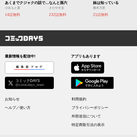
あくまでクジャクの話です。
なんと孫六
妹は知っている
小出もと貴
さだやす圭
雁木万里
14話無料
232話無料
21話無料
コミックDAYS
最新情報を配信中!
アプリもあります
編集部ブログ
コミックDAYS
@comicdays_team
お知らせ
利用規約
ヘルプ／使い方
プライバシーポリシー
外部送信について
特定商取引法の表示