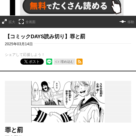
拡大
全画面
移動
【コミックDAYS読み切り】罪と罰
2025年03月14日
シェアして応援しよう！
RSSフィード
ポスト
埋め込む
罪と罰