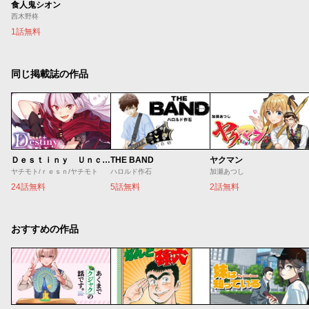
食人鬼シオン
西木野柊
1話無料
同じ掲載誌の作品
Ｄｅｓｔｉｎｙ Ｕｎｃｈａｉｎ Ｏｎｌｉｎｅ 吸血鬼少女となって、やがて『赤の魔王』と呼ばれるようになりました
THE BAND
ヤクマン
ヤチモト/ｒｅｓｎ/ヤチモト
ハロルド作石
加瀬あつし
24話無料
5話無料
2話無料
おすすめの作品