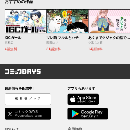
おすすめの作品
IGCガール
ツレ猫 マルルとハチ
あくまでクジャクの話です。
東和広
園田ゆり
小出もと貴
4話無料
81話無料
14話無料
コミックDAYS
最新情報を配信中!
アプリもあります
編集部ブログ
コミックDAYS
@comicdays_team
お知らせ
利用規約