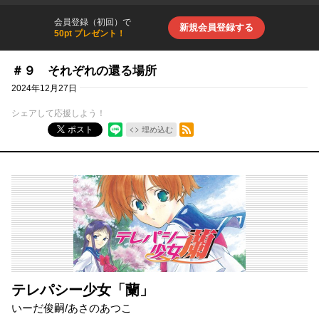
会員登録（初回）で
新規会員登録する
50pt プレゼント！
＃９ それぞれの還る場所
2024年12月27日
シェアして応援しよう！
RSSフィード
ポスト
埋め込む
テレパシー少女「蘭」
いーだ俊嗣
/
あさのあつこ