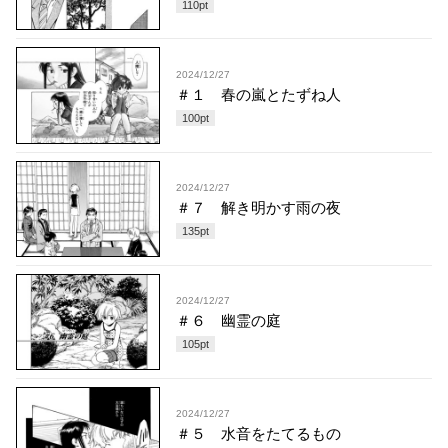
110
pt
2024/12/27
＃１ 春の嵐とたずね人
100
pt
2024/12/27
＃７ 解き明かす雨の夜
135
pt
2024/12/27
＃６ 幽霊の庭
105
pt
2024/12/27
＃５ 水音をたてるもの