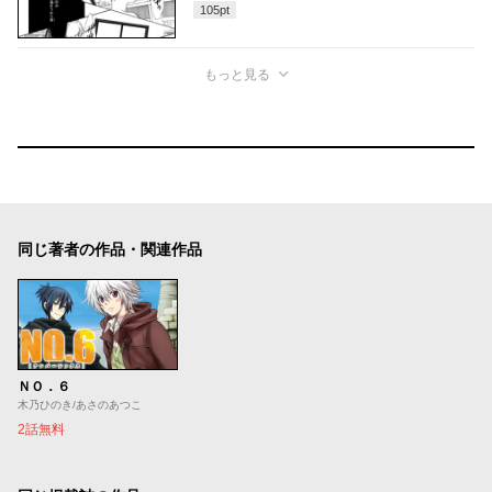
105
pt
もっと見る
同じ著者の作品・関連作品
ＮＯ．６
木乃ひのき/あさのあつこ
2話無料