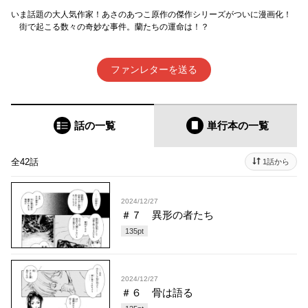
いま話題の大人気作家！あさのあつこ原作の傑作シリーズがついに漫画化！
街で起こる数々の奇妙な事件。蘭たちの運命は！？
ファンレターを送る
話の一覧
単行本
の一覧
全42話
1話から
2024/12/27
＃７ 異形の者たち
135
pt
2024/12/27
＃６ 骨は語る