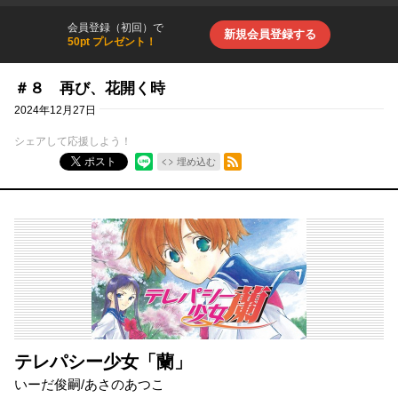
会員登録（初回）で
新規会員登録する
50pt プレゼント！
＃８ 再び、花開く時
2024年12月27日
シェアして応援しよう！
RSSフィード
ポスト
埋め込む
テレパシー少女「蘭」
いーだ俊嗣
/
あさのあつこ