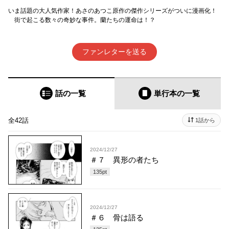
いま話題の大人気作家！あさのあつこ原作の傑作シリーズがついに漫画化！
街で起こる数々の奇妙な事件。蘭たちの運命は！？
ファンレターを送る
話の一覧
単行本
の一覧
全42話
1話から
2024/12/27
＃７ 異形の者たち
135
pt
2024/12/27
＃６ 骨は語る