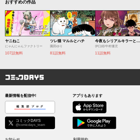
おすすめの作品
ヤニねこ
ツレ猫 マルルとハチ
今夜もシリアルキラーと待ち合わせ
にゃんにゃんファクトリー
園田ゆり
伊口紺/中村優児
107話無料
81話無料
11話無料
コミックDAYS
最新情報を配信中!
アプリもあります
編集部ブログ
コミックDAYS
@comicdays_team
お知らせ
利用規約