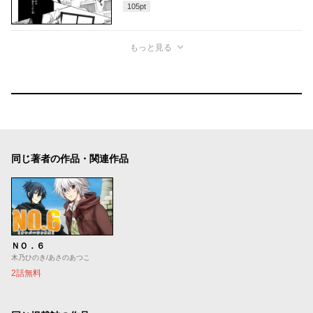
105
pt
もっと見る
同じ著者の作品・関連作品
ＮＯ．６
木乃ひのき/あさのあつこ
2話無料