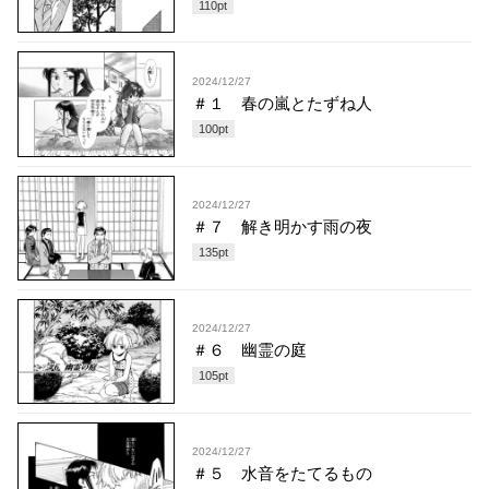
110
pt
2024/12/27
＃１ 春の嵐とたずね人
100
pt
2024/12/27
＃７ 解き明かす雨の夜
135
pt
2024/12/27
＃６ 幽霊の庭
105
pt
2024/12/27
＃５ 水音をたてるもの