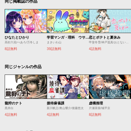
同じ掲載誌の作品
ひなたとひかり
学習マンガ・理科 ウサウサ！
恋とポテトと夏休み
高杉六花/べあろ/万冬しま
まきいわ山
甲斐冬雪/神戸遥真/おとないちあき
8話無料
39話無料
4話無料
同じジャンルの作品
龍狩のナト
接待麻雀課
虚構推理
黒井白
新川帆立/奥山響介/後藤悠太
片瀬茶柴/城平京
4話無料
4話無料
8話無料