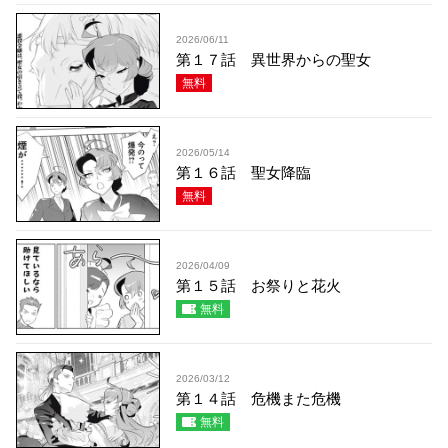
2026/06/11
第１７話 異世界からの聖女
無料
2026/05/14
第１６話 聖女降臨
無料
2026/04/09
第１５話 お祭りと花火
無料
2026/03/12
第１４話 危機また危機
無料