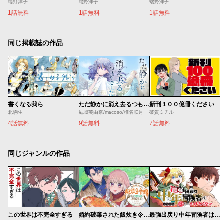
端野洋子
端野洋子
端野洋子
1話無料
1話無料
1話無料
同じ掲載誌の作品
書くなる我ら
ただ静かに消え去るつもりでした
新刊１００億冊ください
北駒生
結城芙由奈/macoso/椎名咲月
破賀ミチル
4話無料
9話無料
7話無料
同じジャンルの作品
この世界は不完全すぎる
婚約破棄された飯炊き令嬢の私は冷酷公爵と専属契約しました～ですが胃袋を掴んだ結果、冷たかった公爵様がどんどん優しくなっています～
最強出戻り中年冒険者は、今さら命なんてかけたくない