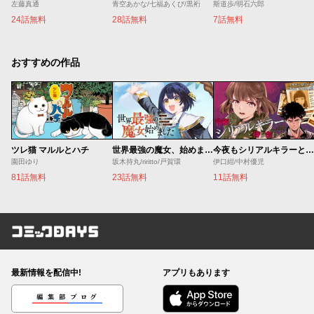
左藤真通
青空あかな/七福あくび/黒裄
斯道歩/明石六郎
24話無料
28話無料
7話無料
おすすめの作品
ツレ猫 マルルとハチ
世界最強の魔女、始めました ～私だけ『攻略サイト』を見れる世界で自由に生きます～
今夜もシリアルキラーと待ち合わせ
園田ゆり
坂木持丸/riritto/戸賀環
伊口紺/中村優児
81話無料
23話無料
11話無料
コミックDAYS
最新情報を配信中!
アプリもあります
編集部ブログ