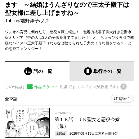
ます ～結婚はうんざりなので王太子殿下は
聖女様に差し上げますね～
Tubling
/
端野洋子
/
ノズ
ワンオペ育児に倒れたら、悪役令嬢に転生！ 包容力抜群子供大好き公爵令
嬢オリビア（中の人は3人の子供を育ててました！）と、ちょっぴり強引で俺
様なハイスぺ王太子殿下（ならなぜ捨てられた子犬のような目をする？）と
の恋愛ファンタジー！
話の一覧
単行本
の一覧
この作品は
作品チケット
対象です（ログインが必要です）
全18話
1話から
2026/07/09
第１８話 ＪＫ聖女と悪役令嬢
（母）
220
pt
2026年08月13日
に無料公開予定