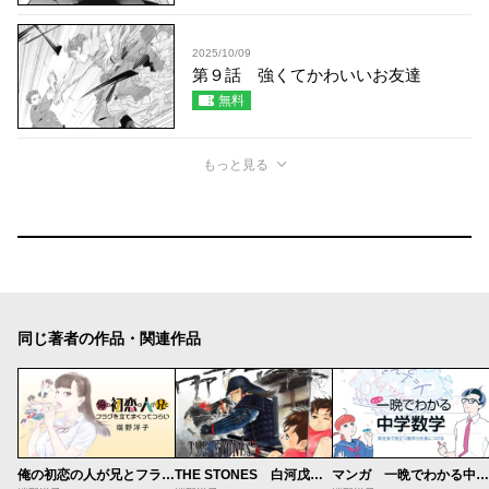
2025/10/09
第９話 強くてかわいいお友達
無料
もっと見る
同じ著者の作品・関連作品
俺の初恋の人が兄とフラグを立てまくってつらい
THE STONES 白河戊辰戦争異聞
マンガ 一晩でわかる中学数学