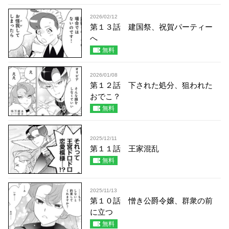
2026/02/12
第１３話 建国祭、祝賀パーティー
へ
無料
2026/01/08
第１２話 下された処分、狙われた
おでこ？
無料
2025/12/11
第１１話 王家混乱
無料
2025/11/13
第１０話 憎き公爵令嬢、群衆の前
に立つ
無料