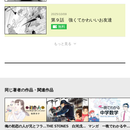
2025/10/09
第９話 強くてかわいいお友達
無料
もっと見る
同じ著者の作品・関連作品
俺の初恋の人が兄とフラグを立てまくってつらい
THE STONES 白河戊辰戦争異聞
マンガ 一晩でわかる中学数学