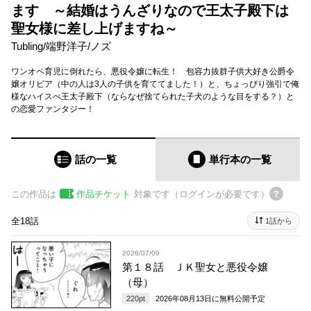
ます ～結婚はうんざりなので王太子殿下は
聖女様に差し上げますね～
Tubling
/
端野洋子
/
ノズ
ワンオペ育児に倒れたら、悪役令嬢に転生！ 包容力抜群子供大好き公爵令
嬢オリビア（中の人は3人の子供を育ててました！）と、ちょっぴり強引で俺
様なハイスぺ王太子殿下（ならなぜ捨てられた子犬のような目をする？）と
の恋愛ファンタジー！
話の一覧
単行本
の一覧
この作品は
作品チケット
対象です（ログインが必要です）
全18話
1話から
2026/07/09
第１８話 ＪＫ聖女と悪役令嬢
（母）
220
pt
2026年08月13日
に無料公開予定