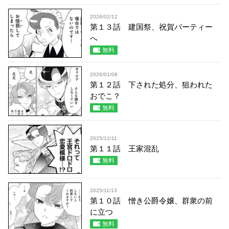
2026/02/12
第１３話 建国祭、祝賀パーティー
へ
無料
2026/01/08
第１２話 下された処分、狙われた
おでこ？
無料
2025/12/11
第１１話 王家混乱
無料
2025/11/13
第１０話 憎き公爵令嬢、群衆の前
に立つ
無料