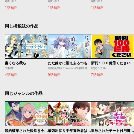
端野洋子
端野洋子
端野洋子
1話無料
1話無料
1話無料
同じ掲載誌の作品
書くなる我ら
ただ静かに消え去るつもりでした
新刊１００億冊ください
北駒生
結城芙由奈/macoso/椎名咲月
破賀ミチル
4話無料
9話無料
7話無料
同じジャンルの作品
婚約破棄された飯炊き令嬢の私は冷酷公爵と専属契約しました～ですが胃袋を掴んだ結果、冷たかった公爵様がどんどん優しくなっています～
最強出戻り中年冒険者は、今さら命なんてかけたくない
追放されたチート付与魔術師は気ままなセカンドライフを謳歌する。 ～俺は武器だけじゃなく、あらゆるものに『強化ポイント』を付与できるし、俺の意思でいつでも効果を解除できるけど、残った人たち大丈夫？～