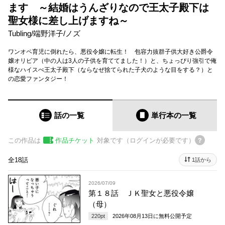
ます ～結婚はうんざりなので王太子殿下は
聖女様に差し上げますね～
Tubling
/
端野洋子
/
ノズ
ワンオペ育児に倒れたら、悪役令嬢に転生！ 包容力抜群子供大好き公爵令
嬢オリビア（中の人は3人の子供を育ててました！）と、ちょっぴり強引で俺
様なハイスぺ王太子殿下（ならなぜ捨てられた子犬のような目をする？）と
の恋愛ファンタジー！
話の一覧
単行本
の一覧
この作品は
作品チケット
対象です（ログインが必要です）
全18話
1話から
2026/07/09
第１８話 ＪＫ聖女と悪役令嬢
（母）
220
pt
2026年08月13日
に無料公開予定