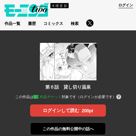
ログイン
木曜更新
作品一覧
履歴
コミックス
検索
第６話 貸し切り温泉
この作品は
作品チケット
対象です（ログインが必要です）
ログインして読む
200pt
この作品の
無料公開中の話へ