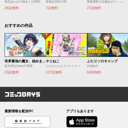
青空あかな/七福あくび/黒裄
斯道歩/明石六郎
業務用餅/六志麻あさ/ｋｉｓｕｉ
28話無料
7話無料
27話無料
おすすめの作品
世界最強の魔女、始めました ～私だけ『攻略サイト』を見れる世界で自由に生きます～
ヤニねこ
ふたりソロキャンプ
坂木持丸/riritto/戸賀環
にゃんにゃんファクトリー
出端祐大
23話無料
107話無料
64話無料
コミックDAYS
最新情報を配信中!
アプリもあります
編集部ブログ