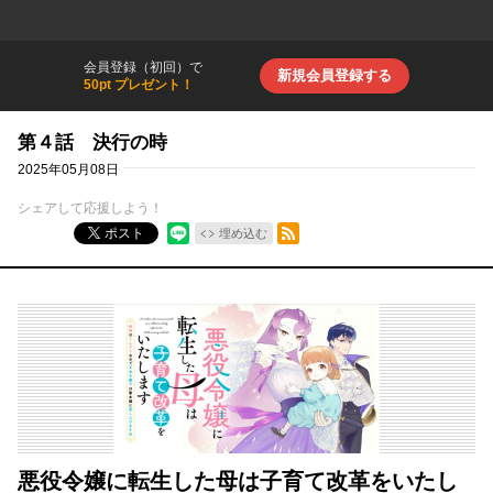
会員登録（初回）で
新規会員登録する
50pt プレゼント！
第４話 決行の時
2025年05月08日
シェアして応援しよう！
RSSフィード
ポスト
埋め込む
悪役令嬢に転生した母は子育て改革をいたし