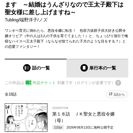
ます ～結婚はうんざりなので王太子殿下は
聖女様に差し上げますね～
Tubling
/
端野洋子
/
ノズ
ワンオペ育児に倒れたら、悪役令嬢に転生！ 包容力抜群子供大好き公爵令
嬢オリビア（中の人は3人の子供を育ててました！）と、ちょっぴり強引で俺
様なハイスぺ王太子殿下（ならなぜ捨てられた子犬のような目をする？）と
の恋愛ファンタジー！
話の一覧
単行本
の一覧
この作品は
作品チケット
対象です（ログインが必要です）
全18話
1話から
2026/07/09
第１８話 ＪＫ聖女と悪役令嬢
（母）
220
pt
2026年08月13日
に無料公開予定