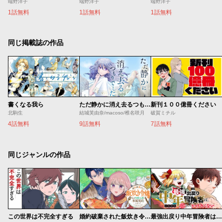
端野洋子
端野洋子
端野洋子
1話無料
1話無料
1話無料
同じ掲載誌の作品
書くなる我ら
ただ静かに消え去るつもりでした
新刊１００億冊ください
北駒生
結城芙由奈/macoso/椎名咲月
破賀ミチル
4話無料
9話無料
7話無料
同じジャンルの作品
この世界は不完全すぎる
婚約破棄された飯炊き令嬢の私は冷酷公爵と専属契約しました～ですが胃袋を掴んだ結果、冷たかった公爵様がどんどん優しくなっています～
最強出戻り中年冒険者は、今さら命なんてかけたくない