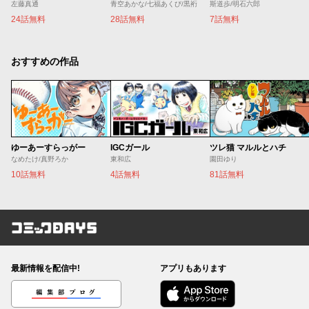
左藤真通
青空あかな/七福あくび/黒裄
斯道歩/明石六郎
24話無料
28話無料
7話無料
おすすめの作品
ゆーあーすらっがー
IGCガール
ツレ猫 マルルとハチ
なめたけ/真野ろか
東和広
園田ゆり
10話無料
4話無料
81話無料
コミックDAYS
最新情報を配信中!
アプリもあります
編集部ブログ