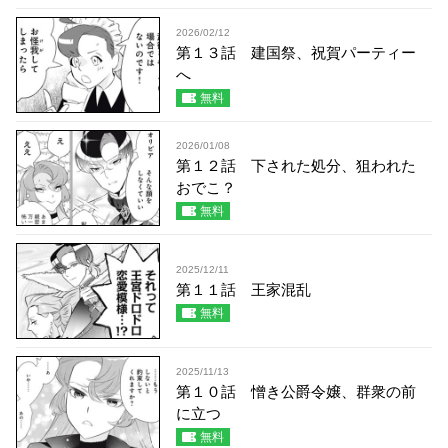
2026/02/12
第１３話 建国祭、祝賀パーティー
へ
無料
2026/01/08
第１２話 下された処分、狙われた
おでこ？
無料
2025/12/11
第１１話 王家混乱
無料
2025/11/13
第１０話 憎き公爵令嬢、群衆の前
に立つ
無料