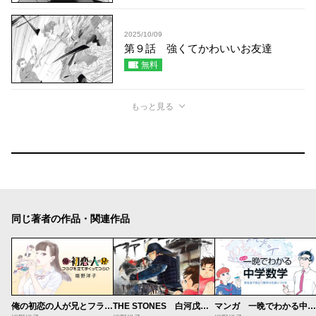
2025/10/09
第９話 強くてかわいいお友達
無料
もっと見る
同じ著者の作品・関連作品
俺の初恋の人が兄とフラグを立てまくってつらい
THE STONES 白河戊辰戦争異聞
マンガ 一晩でわかる中学数学