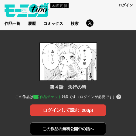
ログイン
木曜更新
作品一覧
履歴
コミックス
検索
第４話 決行の時
この作品は
作品チケット
対象です（ログインが必要です）
ログインして読む
200pt
この作品の
無料公開中の話へ