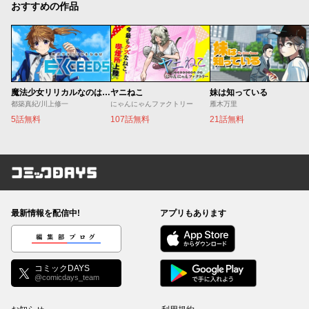
おすすめの作品
魔法少女リリカルなのは EXCEEDS
ヤニねこ
妹は知っている
都築真紀/川上修一
にゃんにゃんファクトリー
雁木万里
5話無料
107話無料
21話無料
コミックDAYS
最新情報を配信中!
アプリもあります
編集部ブログ
コミックDAYS
@comicdays_team