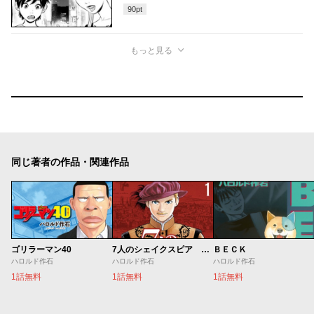
90
pt
もっと見る
同じ著者の作品・関連作品
ゴリラーマン40
7人のシェイクスピア NON SANZ DROICT
ＢＥＣＫ
ハロルド作石
ハロルド作石
ハロルド作石
1話無料
1話無料
1話無料