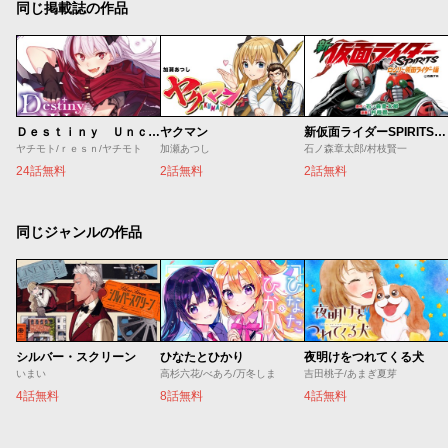
同じ掲載誌の作品
Ｄｅｓｔｉｎｙ Ｕｎｃｈａｉｎ Ｏｎｌｉｎｅ 吸血鬼少女となって、やがて『赤の魔王』と呼ばれるようになりました
ヤクマン
新仮面ライダーSPIRITS ロンリー仮面ライダー編
ヤチモト/ｒｅｓｎ/ヤチモト
加瀬あつし
石ノ森章太郎/村枝賢一
24話無料
2話無料
2話無料
同じジャンルの作品
シルバー・スクリーン
ひなたとひかり
夜明けをつれてくる犬
いまい
高杉六花/べあろ/万冬しま
吉田桃子/あまぎ夏芽
4話無料
8話無料
4話無料