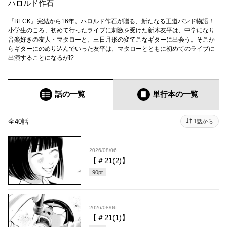
ハロルド作石
『BECK』完結から16年。ハロルド作石が贈る、新たなる王道バンド物語！
小学生のころ、初めて行ったライブに刺激を受けた新木友平は、中学になり
音楽好きの友人・マタローと、三日月形の変てこなギターに出会う。そこか
らギターにのめり込んでいった友平は、マタローとともに初めてのライブに
出演することになるが!?
話の一覧
単行本
の一覧
全40話
1話から
2026/08/06
【＃21(2)】
90
pt
2026/08/06
【＃21(1)】