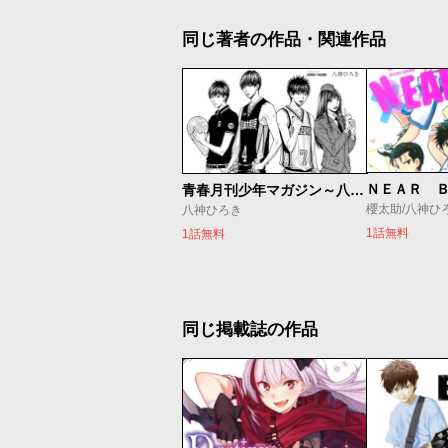
同じ著者の作品・関連作品
ＮＥＡＲ 
青春月刊少年マガジン～八神デビュー秘話～
櫻太助/八神ひ
八神ひろき
1話無料
1話無料
同じ掲載誌の作品