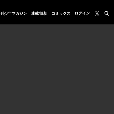
月マガ基地
ログイン
月刊少年マガジン
連載/読切
コミックス
検索
公式X