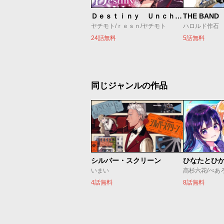
Ｄｅｓｔｉｎｙ Ｕｎｃｈａｉｎ Ｏｎｌｉｎｅ 吸血鬼少女となって、やがて『赤の魔王』と呼ばれるようになりました
THE BAND
ヤチモト/ｒｅｓｎ/ヤチモト
ハロルド作石
24話無料
5話無料
同じジャンルの作品
シルバー・スクリーン
ひなたとひ
いまい
高杉六花/べあ
4話無料
8話無料