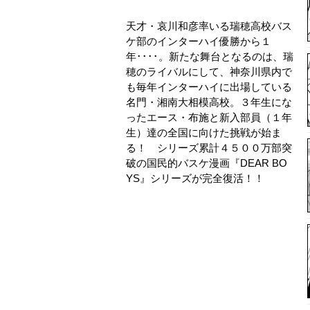
天才・哀川和彦率いる瑞穂高校バス
ケ部のインターハイ優勝から１
年････。新たな舞台となるのは、瑞
穂のライバルにして、神奈川県内で
も毎年インターハイに出場している
名門・湘南大相模高校。３年生にな
ったエース・布施と新入部員（１年
生）達の全国に向けた挑戦が始ま
る！ シリーズ累計４５００万部突
破の国民的バスケ漫画『DEAR BO
YS』シリーズが完全復活！！