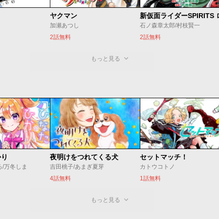
ヤクマン
加瀬あつし
石ノ森章太郎/村枝賢一
2話無料
2話無料
もっと見る
かり
夜明けをつれてくる犬
セットマッチ！
ろ/万冬しま
吉田桃子/あまぎ夏芽
カトウコトノ
4話無料
1話無料
もっと見る