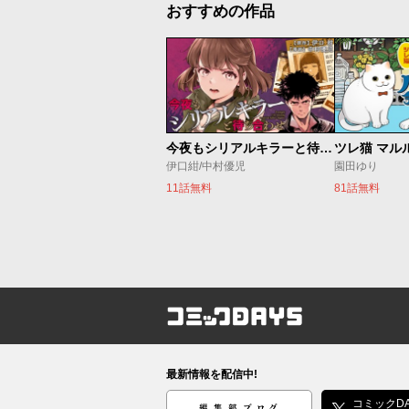
おすすめの作品
今夜もシリアルキラーと待ち合わせ
ツレ猫 マル
伊口紺/中村優児
園田ゆり
11話無料
81話無料
コミックDAYS
最新情報を配信中!
編集部ブログ
コミックDA