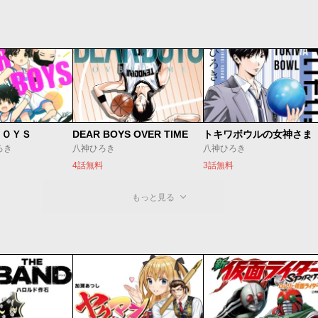
ＢＯＹＳ
DEAR BOYS OVER TIME
トキワボウルの女神さま
ろき
八神ひろき
八神ひろき
4話無料
3話無料
もっと見る