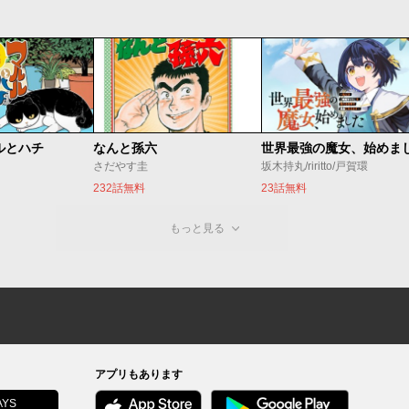
ルとハチ
なんと孫六
さだやす圭
坂木持丸/riritto/戸賀環
232話無料
23話無料
もっと見る
アプリもあります
YS