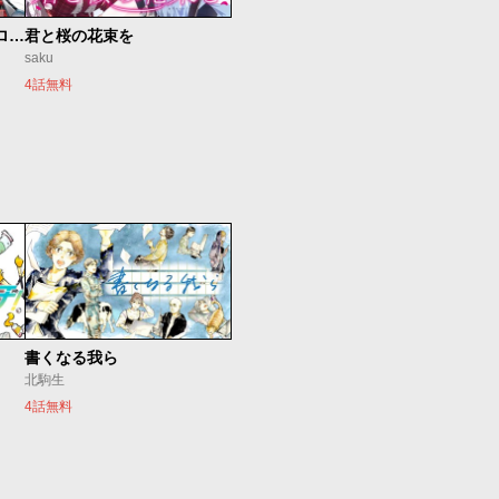
新仮面ライダーSPIRITS ロンリー仮面ライダー編
君と桜の花束を
saku
4話無料
書くなる我ら
北駒生
4話無料