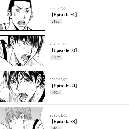
2026/04/06
【Episode 91】
145
pt
2026/03/06
【Episode 90】
150
pt
2026/02/06
【Episode 89】
160
pt
2026/01/06
【Episode 88】
140
pt