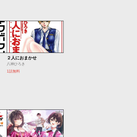
２人におまかせ
八神ひろき
1話無料