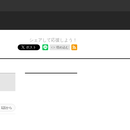
シェアして応援しよう！
RSSフィード
ポスト
埋め込む
1話から