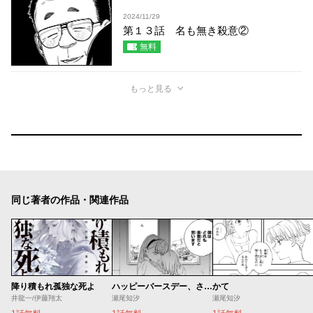
2024/11/29
第１３話 名も無き殺意②
無料
もっと見る
同じ著者の作品・関連作品
降り積もれ孤独な死よ
ハッピーバースデー、さよなら
かて
井龍一/伊藤翔太
瀬尾知汐
瀬尾知汐