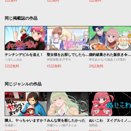
1話無料
1話無料
1話無料
同じ掲載誌の作品
チンチンデビルを追え！
聖女様をお探しでしたら妹で間違いありません。さあどうぞお連れください、今すぐ。
婚約破棄された飯炊き令嬢の私は冷酷公爵と専属契約しました～ですが胃袋を掴んだ結果、冷たかった公爵様がどんどん優しくなっています～
くぼたふみお
伊賀海栗/足戸手斗
青空あかな/七福あくび/黒裄
22話無料
41話無料
28話無料
同じジャンルの作品
隣人、ヤっちゃいますか？
みんな蛍を殺したかった
ぬいこわ ヌイグルミノコワイハナシ
赤瀬新一
木爾チレン/瀬戸さとみ
湖西晶