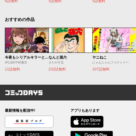
6話無料
5話無料
5話無料
おすすめの作品
今夜もシリアルキラーと待ち合わせ
なんと孫六
ヤニねこ
伊口紺/中村優児
さだやす圭
にゃんにゃんファクトリー
11話無料
232話無料
107話無料
コミックDAYS
最新情報を配信中!
アプリもあります
編集部ブログ
コミックDAYS