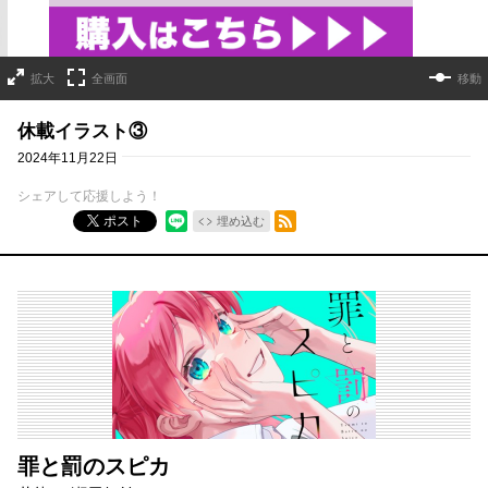
拡大
全画面
移動
休載イラスト③
2024年11月22日
シェアして応援しよう！
RSSフィード
ポスト
埋め込む
罪と罰のスピカ