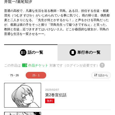
井龍一
/
瀬尾知汐
普通の高校で、凡庸な生活を送る教師・羽鳥。ある日、担任する生徒・都麦
澄光（つむぎ すぴか）がいじめられている事に気づく。雨の帰り道、偶然都
麦と二人きりになる。「先生が何とかするから！」と声をかける羽鳥だった
が、都麦は彼の手をそっと握り「羽鳥先生って嘘つきですねぇ」と笑った。
教師と生徒…近づきすぎてはいけない２人。どこか蠱惑的な彼女が、羽鳥の
普通な生活を一変させるーー。
話の一覧
単行本
の一覧
この作品は
作品チケット
対象です（ログインが必要です）
75 - 26
25 - 1
1話から
2025/02/07
第2巻宣伝話
無料