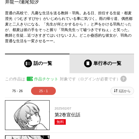
井龍一
/
瀬尾知汐
普通の高校で、凡庸な生活を送る教師・羽鳥。ある日、担任する生徒・都麦
澄光（つむぎ すぴか）がいじめられている事に気づく。雨の帰り道、偶然都
麦と二人きりになる。「先生が何とかするから！」と声をかける羽鳥だった
が、都麦は彼の手をそっと握り「羽鳥先生って嘘つきですねぇ」と笑った。
教師と生徒…近づきすぎてはいけない２人。どこか蠱惑的な彼女が、羽鳥の
普通な生活を一変させるーー。
話の一覧
単行本
の一覧
この作品は
作品チケット
対象です（ログインが必要です）
75 - 26
25 - 1
1話から
2025/02/07
第2巻宣伝話
無料