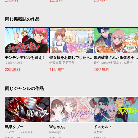
1話無料
1話無料
1話無料
同じ掲載誌の作品
チンチンデビルを追え！
聖女様をお探しでしたら妹で間違いありません。さあどうぞお連れください、今すぐ。
婚約破棄された飯炊き令嬢の私は冷酷公爵と専属契約しました～ですが胃袋を掴んだ結果、冷たかった公爵様がどんどん優しくなっています～
くぼたふみお
伊賀海栗/足戸手斗
青空あかな/七福あくび/黒裄
22話無料
41話無料
28話無料
同じジャンルの作品
戦隊タブー
Wちゃん。
ドスカルト
TK2/エド・バルスト
terakoya3
朱村咲