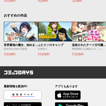
26話無料
4話無料
2話無料
おすすめの作品
世界最強の魔女、始めました ～私だけ『攻略サイト』を見れる世界で自由に生きます～
ふたりソロキャンプ
追放されたチート付与魔術師は気ままなセカンドライフを謳歌する。 ～俺は武器だけじゃなく、あらゆるものに『強化ポイント』を付与できるし、俺の意思でいつでも効果を解除できるけど、残った人たち大丈夫？～
坂木持丸/riritto/戸賀環
出端祐大
業務用餅/六志麻あさ/ｋｉｓｕｉ
23話無料
64話無料
27話無料
コミックDAYS
最新情報を配信中!
アプリもあります
編集部ブログ
コミックDAYS