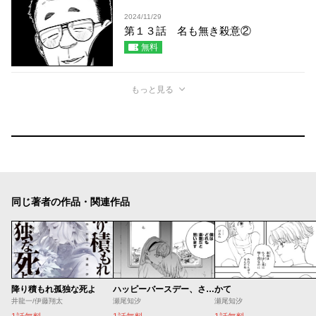
2024/11/29
第１３話 名も無き殺意②
無料
もっと見る
同じ著者の作品・関連作品
降り積もれ孤独な死よ
ハッピーバースデー、さよなら
かて
井龍一/伊藤翔太
瀬尾知汐
瀬尾知汐