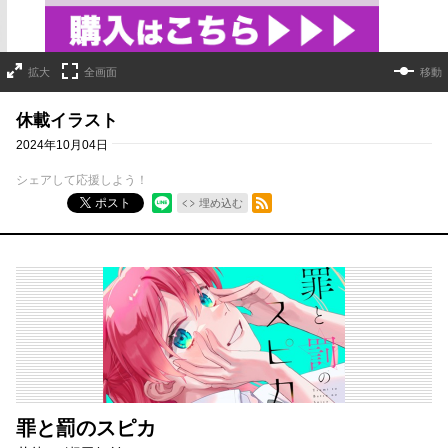
拡大
全画面
移動
休載イラスト
2024年10月04日
シェアして応援しよう！
RSSフィード
ポスト
埋め込む
罪と罰のスピカ