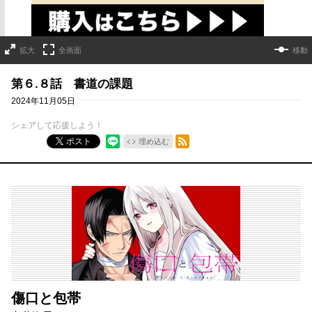
拡大
全画面
移動
第６.８話 書道の課題
2024年11月05日
シェアして応援しよう！
RSSフィード
ポスト
埋め込む
傷口と包帯