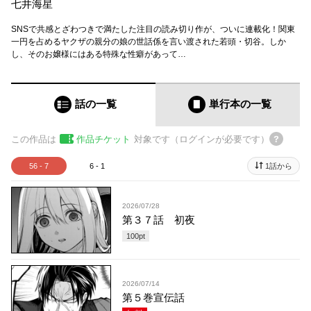
七井海星
SNSで共感とざわつきで満たした注目の読み切り作が、ついに連載化！関東
一円を占めるヤクザの親分の娘の世話係を言い渡された若頭・切谷。しか
し、そのお嬢様にはある特殊な性癖があって…
話の一覧
単行本
の一覧
この作品は
作品チケット
対象です（ログインが必要です）
56 - 7
6 - 1
1話から
2026/07/28
第３７話 初夜
100
pt
2026/07/14
第５巻宣伝話