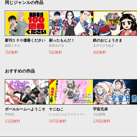
同じジャンルの作品
新刊１００億冊ください
刷ったもんだ！
鉄のおじょうさま
破賀ミチル
染谷みのる
まがりひろあき
7話無料
5話無料
4話無料
おすすめの作品
ボールルームへようこそ
ヤニねこ
宇宙兄弟
竹内友
にゃんにゃんファクトリー
小山宙哉
11話無料
107話無料
120話無料