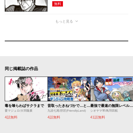
無料
もっと見る
同じ掲載誌の作品
毒を喰らわばサクラまで
昔取ったきねづかで…と言いながら無双する定食屋のおっさん、実は伝説のダンジョン攻略者
最強で最速の無限レベルアップ ～スキル【経験値１０００倍】と【レベルフリー】でレベル上限の枷が外れた俺は無双する～
要マジュロ/大羽隆廣
九頭七尾/肝匠(FriendlyLand)
シオヤマ琴/鳥羽田航
4話無料
4話無料
41話無料