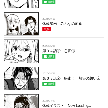
無料
2026/05/19
休載漫画 みんなの朝食
無料
2026/05/05
第３４話① 急変①
無料
2026/04/21
第３３話② 疾走！ 切谷の想い②
無料
2026/04/07
休載イラスト Now Loading...