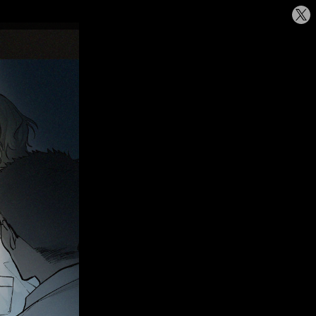
シ
ェ
ア
す
る