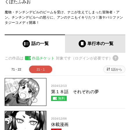
くぼたふみお
魔物・チンチンデビルのビームを受け、ナニが生えてしまった冒険者・ア
ン。チンチンデビルへの怒りに、アンのナニもイキリたつ！激ヤバ☆ファン
タジーコメディ開幕！
話の一覧
単行本
の一覧
この作品は
作品チケット
対象です（ログインが必要です）
71 - 22
21 - 1
1話から
2024/12/13
第１８話 それぞれの夢
無料
2024/12/06
休載漫画