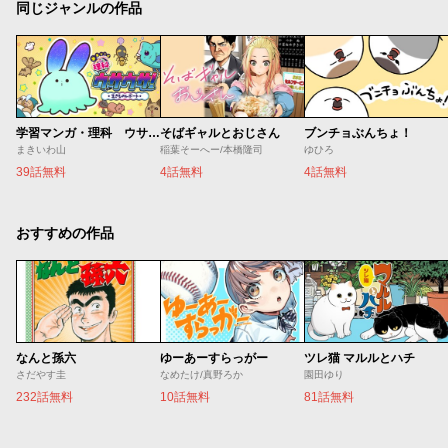
同じジャンルの作品
学習マンガ・理科 ウサウサ！
そばギャルとおじさん
ブンチョぶんちょ！
まきいわ山
稲葉そーへー/本橋隆司
ゆひろ
39話無料
4話無料
4話無料
おすすめの作品
なんと孫六
ゆーあーすらっがー
ツレ猫 マルルとハチ
さだやす圭
なめたけ/真野ろか
園田ゆり
232話無料
10話無料
81話無料