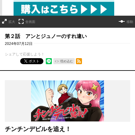
拡大
全画面
移動
第２話 アンとジュノーのすれ違い
2024年07月12日
シェアして応援しよう！
RSSフィード
ポスト
埋め込む
チンチンデビルを追え！