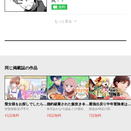
罠！？
無料
もっと見る
同じ掲載誌の作品
聖女様をお探しでしたら妹で間違いありません。さあどうぞお連れください、今すぐ。
婚約破棄された飯炊き令嬢の私は冷酷公爵と専属契約しました～ですが胃袋を掴んだ結果、冷たかった公爵様がどんどん優しくなっています～
最強出戻り中年冒険者は、今さら命なんてかけたくない
伊賀海栗/足戸手斗
青空あかな/七福あくび/黒裄
斯道歩/明石六郎
41話無料
28話無料
7話無料