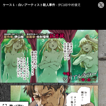
シ
ケース１：白いアーティスト殺人事件
伊口紺/中村優児
ェ
ア
す
る