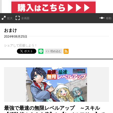
拡大
全画面
移動
おまけ
2024年06月25日
シェアして応援しよう！
RSSフィード
ポスト
埋め込む
最強で最速の無限レベルアップ ～スキル