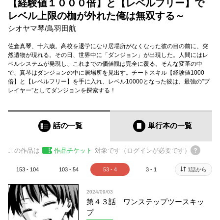
【経験値１０００倍】と【レベルフリー】で
レベル上限の枷が外れた俺は無双する～
シオヤマ琴
/
鳥羽田航
佐倉真琴、十六歳。高校を退学になり居場所がなくなった彼の目の前に、突
然遺物が現れる。その日、世界中に「ダンジョン」が出現した。人間にはレ
ベルシステムが発現し、これまでの価値観は完全に覆る。そんな変革の中
で、真琴はダンジョンの中に居場所を見出す。チートスキル【経験値1000
倍】と【レベルフリー】を手に入れ、レベル10000となった彼は、最強の”プ
レイヤー”としてダンジョンを探索する！
話の一覧
単行本
の一覧
この作品は
作品チケット
対象です（ログインが必要です）
153 - 104
103 - 54
53 - 4
3 - 1
1話から
2024/09/03
第４３話 ワンステップツースキッ
プ