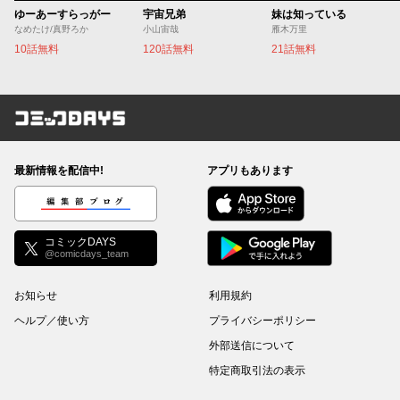
ゆーあーすらっがー
宇宙兄弟
妹は知っている
なめたけ/真野ろか
小山宙哉
雁木万里
10話無料
120話無料
21話無料
コミックDAYS
最新情報を配信中!
アプリもあります
編集部ブログ
コミックDAYS
@comicdays_team
お知らせ
利用規約
ヘルプ／使い方
プライバシーポリシー
外部送信について
特定商取引法の表示