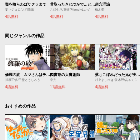
毒を喰らわばサクラまで
昔取ったきねづかで…と言いながら無双する定食屋のおっさん、実は伝説のダンジョン攻略者
超穴理論
要マジュロ/大羽隆廣
九頭七尾/肝匠(FriendlyLand)
橋木喬
4話無料
4話無料
4話無料
同じジャンルの作品
修羅の紋 ムツさんはチョー強い？！
図書館の大魔術師
落ちこぼれだった兄が実は最強 ～史上最強の勇者は転生し、学園で無自覚に無双する～
川原正敏/甲斐とうしろう
泉光
村上よしゆき/茨木野/あるてら
4話無料
11話無料
4話無料
おすすめの作品