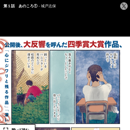
シ
第１話 あのころ①
城戸志保
ェ
ア
す
る