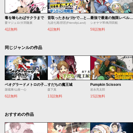
毒を喰らわばサクラまで
昔取ったきねづかで…と言いながら無双する定食屋のおっさん、実は伝説のダンジョン攻略者
最強で最速の無限レベルアップ ～スキル【経験値１０００倍】と【レベルフリー】でレベル上限の枷が外れた俺は無双する～
要マジュロ/大羽隆廣
九頭七尾/肝匠(FriendlyLand)
シオヤマ琴/鳥羽田航
4話無料
4話無料
59話無料
同じジャンルの作品
ベオグラードメトロの子供たち
すだちの魔王城
Pumpkin Scissors
隷蔵庫/山座一心
森下真
岩永亮太郎
6話無料
13話無料
15話無料
おすすめの作品