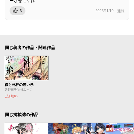
ーさせてくれ
3
2023/11/10
通報
同じ著者の作品・関連作品
僕と死神の黒い糸
天野頌子/岩虎みゃこ
1話無料
同じ掲載誌の作品