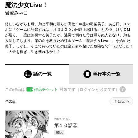
魔法少女Live！
岩虎みゃこ
貧しいながらも母、弟と平和に暮らす高校１年生の羽柴美子。ある日、スマ
ホに「ゲームに登録すれば、月収１００万円以上稼げる」との怪しげなＤМ
が届く。一度は無視する美子だが、過労で倒れた母は帰らぬ人となり、弟も
入院してしまう。弟の命を救うため課金ゲーム『魔法少女Live！』を始めた
美子。しかし、そこで待っていたのは金と命を賭けた危険な“ゲーム”だった！
大金を稼ぎ、生き残れるか！？
話の一覧
単行本
の一覧
この作品は
作品チケット
対象です（ログインが必要です）
全23話
1話から
2024/11/29
第１０話②
95
pt