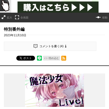
拡大
全画面
移動
特別番外編
2023年11月10日
コメントを書く(
4
)
RSSフィード
ポスト
埋め込む