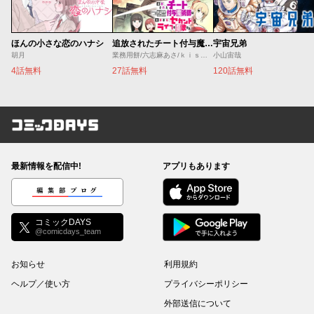
ほんの小さな恋のハナシ
追放されたチート付与魔術師は気ままなセカンドライフを謳歌する。 ～俺は武器だけじゃなく、あらゆるものに『強化ポイント』を付与できるし、俺の意思でいつでも効果を解除できるけど、残った人たち大丈夫？～
宇宙兄弟
胡月
業務用餅/六志麻あさ/ｋｉｓｕｉ
小山宙哉
4話無料
27話無料
120話無料
コミックDAYS
最新情報を配信中!
アプリもあります
編集部ブログ
コミックDAYS
@comicdays_team
お知らせ
利用規約
ヘルプ／使い方
プライバシーポリシー
外部送信について