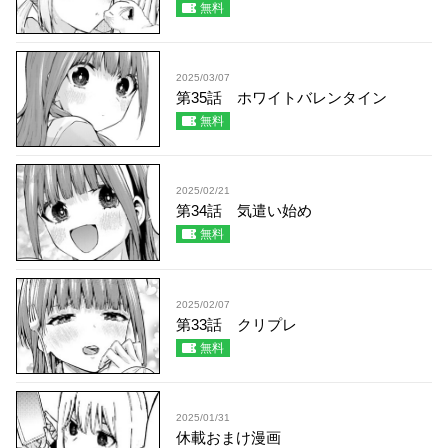
無料
2025/03/07
第35話 ホワイトバレンタイン
無料
2025/02/21
第34話 気遣い始め
無料
2025/02/07
第33話 クリプレ
無料
2025/01/31
休載おまけ漫画