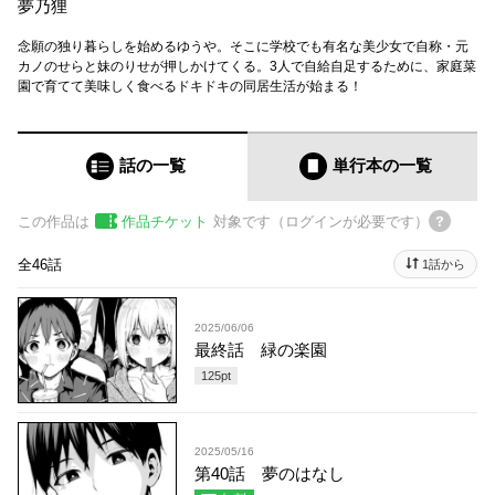
夢乃狸
念願の独り暮らしを始めるゆうや。そこに学校でも有名な美少女で自称・元
カノのせらと妹のりせが押しかけてくる。3人で自給自足するために、家庭菜
園で育てて美味しく食べるドキドキの同居生活が始まる！
話の一覧
単行本
の一覧
この作品は
作品チケット
対象です（ログインが必要です）
全46話
1話から
2025/06/06
最終話 緑の楽園
125
pt
2025/05/16
第40話 夢のはなし