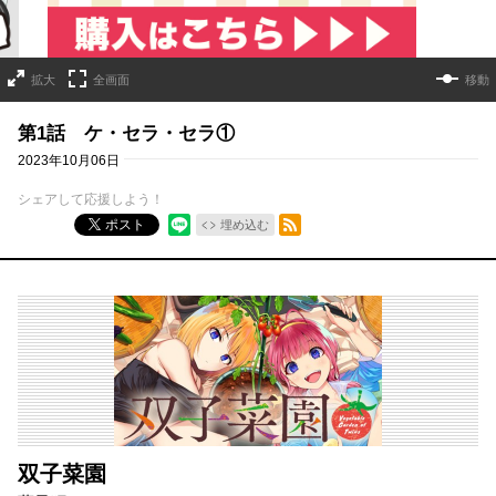
拡大
全画面
移動
第1話 ケ・セラ・セラ①
2023年10月06日
シェアして応援しよう！
RSSフィード
ポスト
埋め込む
双子菜園