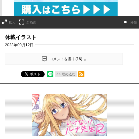
拡大
全画面
移動
休載イラスト
2023年09月12日
コメントを書く(
16
)
RSSフィード
ポスト
埋め込む