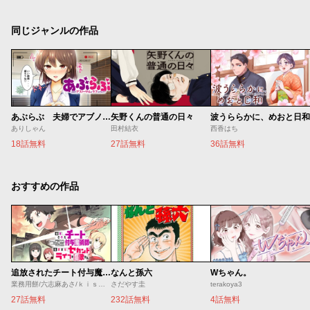
同じジャンルの作品
あぶらぶ 夫婦でアブノーマルなラブしませんか？
矢野くんの普通の日々
波うららかに、めおと日和
ありしゃん
田村結衣
西香はち
18話無料
27話無料
36話無料
おすすめの作品
追放されたチート付与魔術師は気ままなセカンドライフを謳歌する。 ～俺は武器だけじゃなく、あらゆるものに『強化ポイント』を付与できるし、俺の意思でいつでも効果を解除できるけど、残った人たち大丈夫？～
なんと孫六
Wちゃん。
業務用餅/六志麻あさ/ｋｉｓｕｉ
さだやす圭
terakoya3
27話無料
232話無料
4話無料