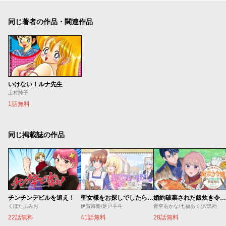
同じ著者の作品・関連作品
いけない！ルナ先生
上村純子
1話無料
同じ掲載誌の作品
チンチンデビルを追え！
聖女様をお探しでしたら妹で間違いありません。さあどうぞお連れください、今すぐ。
婚約破棄された飯炊き令嬢の私は冷酷公爵と専属契約しました～ですが胃袋を掴んだ結果、冷たかった公爵様がどんどん優しくなっています～
くぼたふみお
伊賀海栗/足戸手斗
青空あかな/七福あくび/黒裄
22話無料
41話無料
28話無料