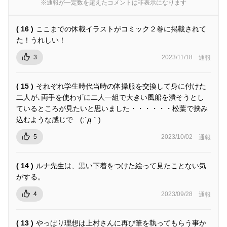
※通報が一定数を超えたコメントは非表示になります
( 16 )
ここまでの休載イラストがコミック２巻に掲載されて
た！うれしい！
3
2023/11/18
通報
( 15 )
それぞれ学生時代当時の体操服を交換して身に付けた
二人が､両手を使わずに二人一組で大きい風船を潰そうとし
ているところが見たいと思いました・・・・・・松葉で挟み
込むような感じで (;´д｀)
5
2023/10/02
通報
( 14 )
ルナ先生は、黒い下着をつけた絵って見たことない気
がする。
4
2023/09/28
通報
( 13 )
やっぱり理想は上村さんに再び筆を執ってもらう事か