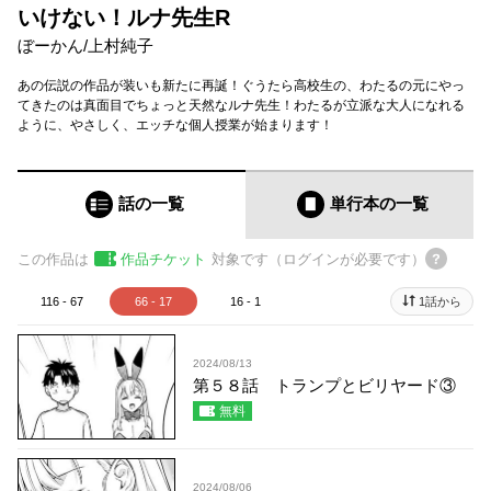
いけない！ルナ先生R
ぼーかん
/
上村純子
あの伝説の作品が装いも新たに再誕！ぐうたら高校生の、わたるの元にやっ
てきたのは真面目でちょっと天然なルナ先生！わたるが立派な大人になれる
ように、やさしく、エッチな個人授業が始まります！
話の一覧
単行本
の一覧
この作品は
作品チケット
対象です（ログインが必要です）
116 - 67
66 - 17
16 - 1
1話から
2024/08/13
第５８話 トランプとビリヤード③
無料
2024/08/06