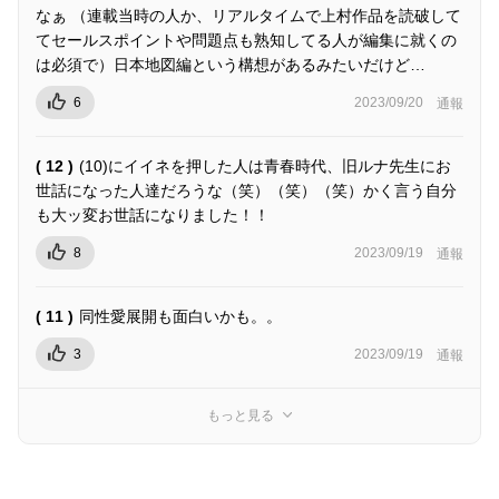
なぁ （連載当時の人か、リアルタイムで上村作品を読破して
てセールスポイントや問題点も熟知してる人が編集に就くの
は必須で）日本地図編という構想があるみたいだけど…
6
2023/09/20
通報
( 12 )
(10)にイイネを押した人は青春時代、旧ルナ先生にお
世話になった人達だろうな（笑）（笑）（笑）かく言う自分
も大ッ変お世話になりました！！
8
2023/09/19
通報
( 11 )
同性愛展開も面白いかも。。
3
2023/09/19
通報
もっと見る