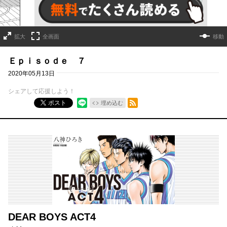
拡大
全画面
移動
Ｅｐｉｓｏｄｅ ７
2020年05月13日
シェアして応援しよう！
RSSフィード
ポスト
埋め込む
DEAR BOYS ACT4