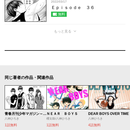
2022/03/17
Ｅｐｉｓｏｄｅ ３６
無料
もっと見る
同じ著者の作品・関連作品
ＮＥＡＲ ＢＯＹＳ
DEAR BOYS OVER TIME
青春月刊少年マガジン～八神デビュー秘話～
櫻太助/八神ひろき
八神ひろき
八神ひろき
1話無料
4話無料
1話無料