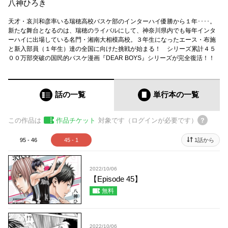
八神ひろき
天才・哀川和彦率いる瑞穂高校バスケ部のインターハイ優勝から１年････。
新たな舞台となるのは、瑞穂のライバルにして、神奈川県内でも毎年インタ
ーハイに出場している名門・湘南大相模高校。３年生になったエース・布施
と新入部員（１年生）達の全国に向けた挑戦が始まる！ シリーズ累計４５
００万部突破の国民的バスケ漫画『DEAR BOYS』シリーズが完全復活！！
話の一覧
単行本
の一覧
この作品は
作品チケット
対象です（ログインが必要です）
95 - 46
45 - 1
1話から
2022/10/06
【Episode 45】
無料
2022/10/06