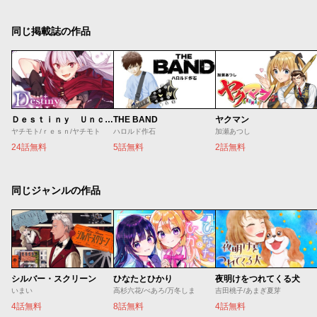
同じ掲載誌の作品
Ｄｅｓｔｉｎｙ Ｕｎｃｈａｉｎ Ｏｎｌｉｎｅ 吸血鬼少女となって、やがて『赤の魔王』と呼ばれるようになりました
THE BAND
ヤクマン
ヤチモト/ｒｅｓｎ/ヤチモト
ハロルド作石
加瀬あつし
24話無料
5話無料
2話無料
同じジャンルの作品
シルバー・スクリーン
ひなたとひかり
夜明けをつれてくる犬
いまい
高杉六花/べあろ/万冬しま
吉田桃子/あまぎ夏芽
4話無料
8話無料
4話無料