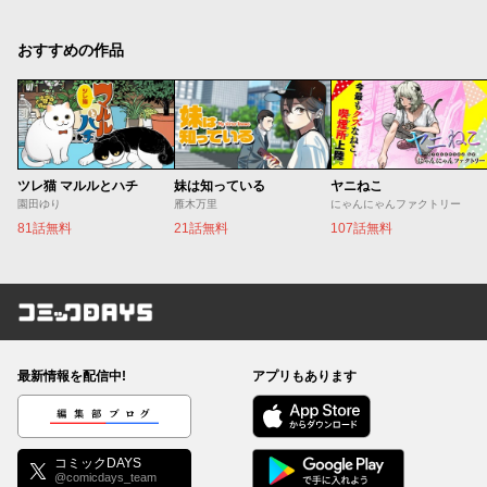
おすすめの作品
ツレ猫 マルルとハチ
妹は知っている
ヤニねこ
園田ゆり
雁木万里
にゃんにゃんファクトリー
81話無料
21話無料
107話無料
コミックDAYS
最新情報を配信中!
アプリもあります
編集部ブログ
コミックDAYS
@comicdays_team