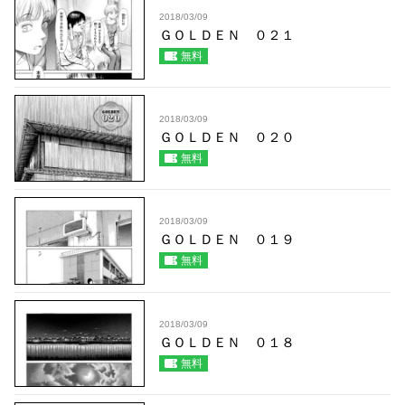
2018/03/09
ＧＯＬＤＥＮ ０２１
無料
2018/03/09
ＧＯＬＤＥＮ ０２０
無料
2018/03/09
ＧＯＬＤＥＮ ０１９
無料
2018/03/09
ＧＯＬＤＥＮ ０１８
無料