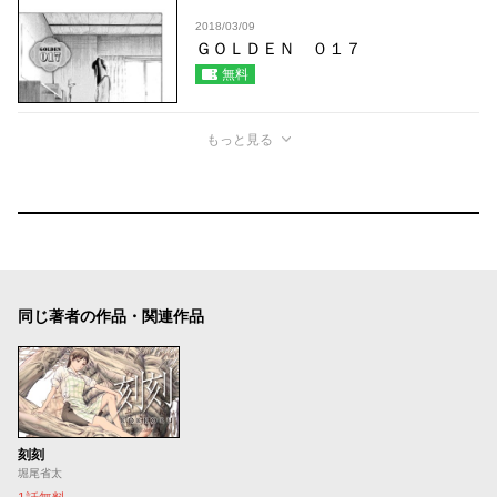
2018/03/09
ＧＯＬＤＥＮ ０１７
無料
もっと見る
同じ著者の作品・関連作品
刻刻
堀尾省太