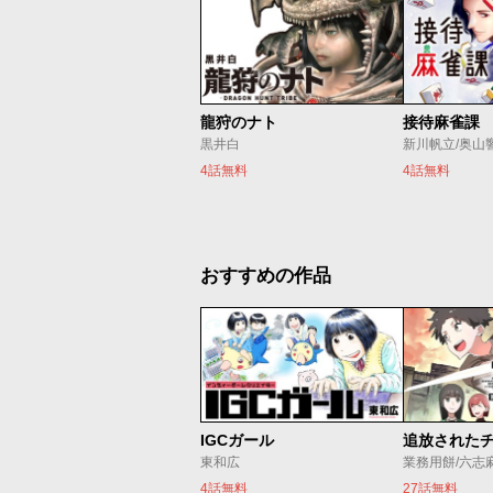
龍狩のナト
接待麻雀課
黒井白
新川帆立/奥山
4話無料
4話無料
おすすめの作品
IGCガール
東和広
業務用餅/六志
4話無料
27話無料