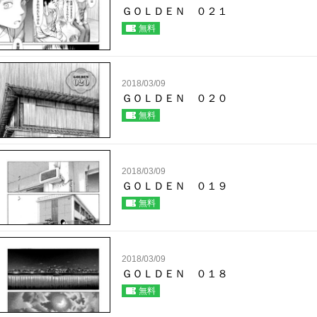
ＧＯＬＤＥＮ ０２１
無料
2018/03/09
ＧＯＬＤＥＮ ０２０
無料
2018/03/09
ＧＯＬＤＥＮ ０１９
無料
2018/03/09
ＧＯＬＤＥＮ ０１８
無料