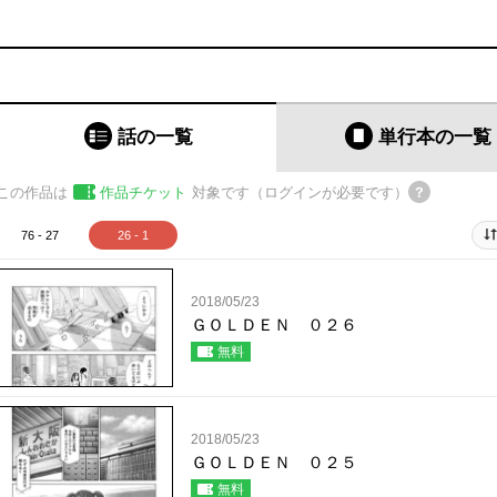
話の一覧
単行本
の一覧
この作品は
作品チケット
対象です（ログインが必要です）
76 - 27
26 - 1
2018/05/23
ＧＯＬＤＥＮ ０２６
無料
2018/05/23
ＧＯＬＤＥＮ ０２５
無料