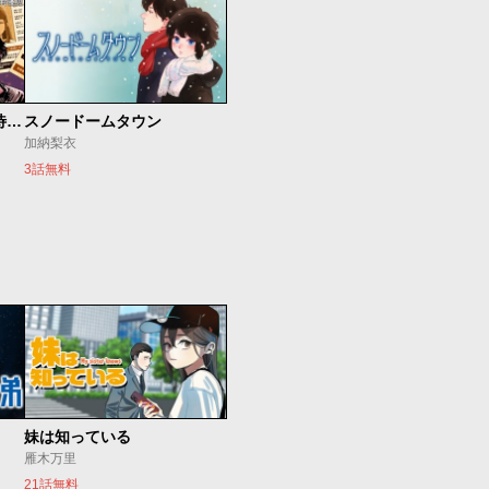
今夜もシリアルキラーと待ち合わせ
スノードームタウン
加納梨衣
3話無料
妹は知っている
雁木万里
21話無料