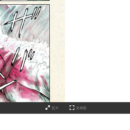
拡大
全画面