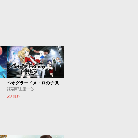
ベオグラードメトロの子供たち
隷蔵庫/山座一心
6話無料