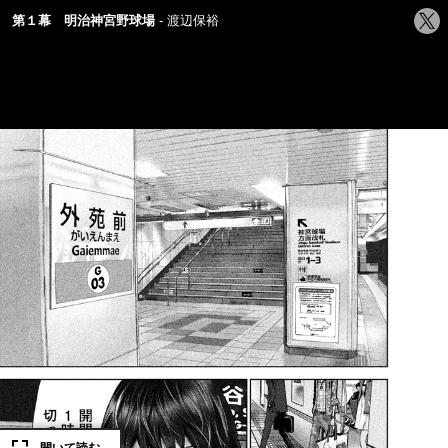
シ
第１幕 明治神宮野球場
渡辺保裕
ェ
ア
す
る