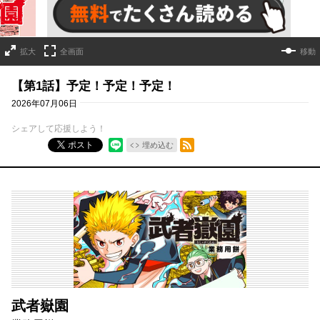
拡大
全画面
移動
【第1話】予定！予定！予定！
2026年07月06日
シェアして応援しよう！
RSSフィード
ポスト
埋め込む
武者嶽園