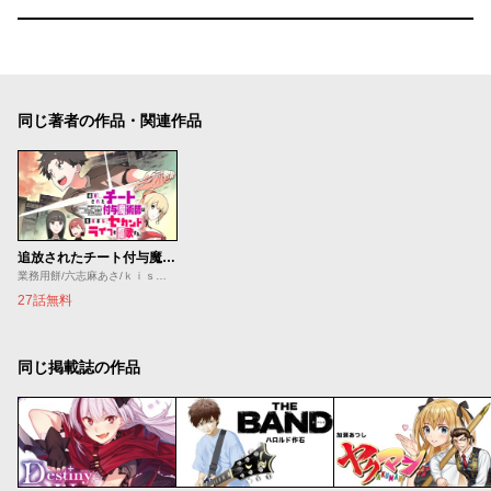
同じ著者の作品・関連作品
追放されたチート付与魔術師は気ままなセカンドライフを謳歌する。 ～俺は武器だけじゃなく、あらゆるものに『強化ポイント』を付与できるし、俺の意思でいつでも効果を解除できるけど、残った人たち大丈夫？～
業務用餅/六志麻あさ/ｋｉｓｕｉ
27話無料
同じ掲載誌の作品