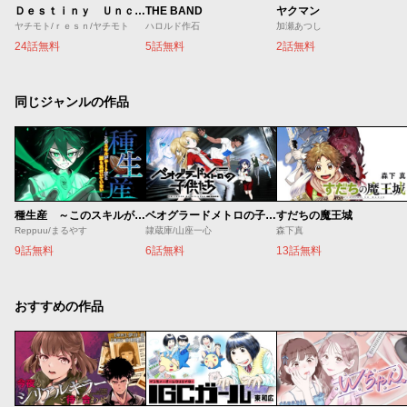
Ｄｅｓｔｉｎｙ Ｕｎｃｈａｉｎ Ｏｎｌｉｎｅ 吸血鬼少女となって、やがて『赤の魔王』と呼ばれるようになりました
THE BAND
ヤクマン
ヤチモト/ｒｅｓｎ/ヤチモト
ハロルド作石
加瀬あつし
24話無料
5話無料
2話無料
同じジャンルの作品
種生産 ～このスキルがチートだとまだ誰も気付いていない～
ベオグラードメトロの子供たち
すだちの魔王城
Reppuu/まるやす
隷蔵庫/山座一心
森下真
9話無料
6話無料
13話無料
おすすめの作品