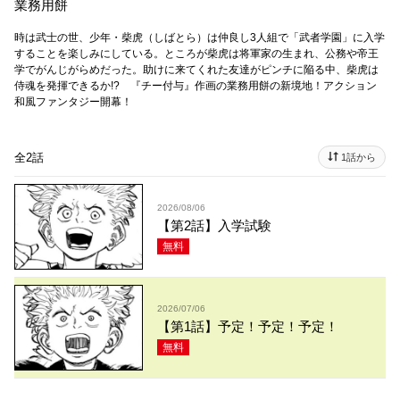
業務用餅
時は武士の世、少年・柴虎（しばとら）は仲良し3人組で「武者学園」に入学
することを楽しみにしている。ところが柴虎は将軍家の生まれ、公務や帝王
学でがんじがらめだった。助けに来てくれた友達がピンチに陥る中、柴虎は
侍魂を発揮できるか!? 『チー付与』作画の業務用餅の新境地！アクション
和風ファンタジー開幕！
全2話
1話から
2026/08/06
【第2話】入学試験
無料
2026/07/06
【第1話】予定！予定！予定！
無料