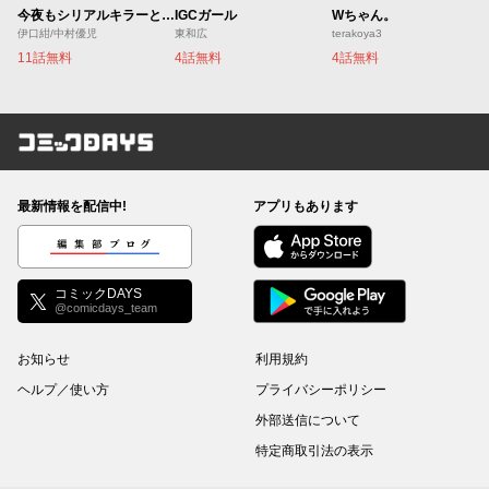
今夜もシリアルキラーと待ち合わせ
IGCガール
Wちゃん。
伊口紺/中村優児
東和広
terakoya3
11話無料
4話無料
4話無料
コミックDAYS
最新情報を配信中!
アプリもあります
編集部ブログ
コミックDAYS
@comicdays_team
お知らせ
利用規約
ヘルプ／使い方
プライバシーポリシー
外部送信について
特定商取引法の表示