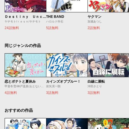
Ｄｅｓｔｉｎｙ Ｕｎｃｈａｉｎ Ｏｎｌｉｎｅ 吸血鬼少女となって、やがて『赤の魔王』と呼ばれるようになりました
THE BAND
ヤクマン
ヤチモト/ｒｅｓｎ/ヤチモト
ハロルド作石
加瀬あつし
24話無料
5話無料
2話無料
同じジャンルの作品
恋とポテトと夏休み
カインズオブブルー！
白線に展転
甲斐冬雪/神戸遥真/おとないちあき
岩矢滉一朗
沖田さとり
4話無料
3話無料
3話無料
おすすめの作品