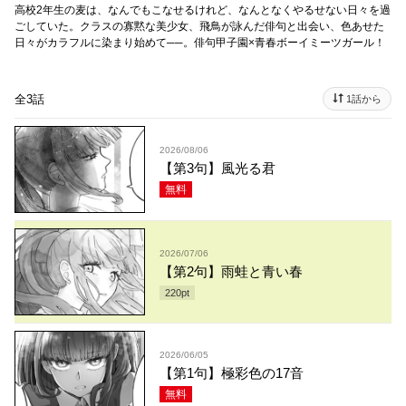
高校2年生の麦は、なんでもこなせるけれど、なんとなくやるせない日々を過
ごしていた。クラスの寡黙な美少女、飛鳥が詠んだ俳句と出会い、色あせた
日々がカラフルに染まり始めて──。俳句甲子園×青春ボーイミーツガール！
全3話
1話から
2026/08/06
【第3句】風光る君
無料
2026/07/06
【第2句】雨蛙と青い春
220
pt
2026/06/05
【第1句】極彩色の17音
無料