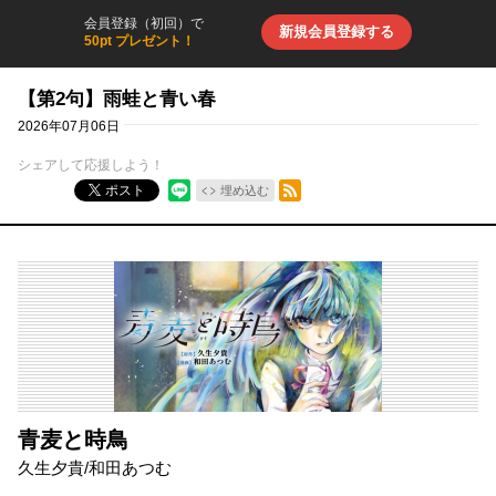
会員登録（初回）で
新規会員登録する
50pt プレゼント！
【第2句】雨蛙と青い春
2026年07月06日
シェアして応援しよう！
RSSフィード
ポスト
埋め込む
青麦と時鳥
久生夕貴
/
和田あつむ