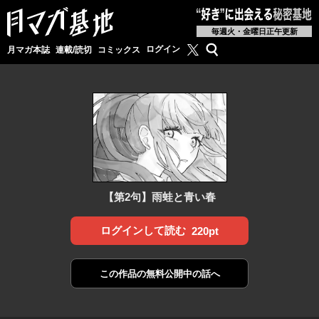
毎週火・金曜日正午更新
月マガ基地公式X
検索
ログイン
月マガ本誌
連載/読切
コミックス
【第2句】雨蛙と青い春
ログインして読む
220pt
この作品の
無料公開中の話へ