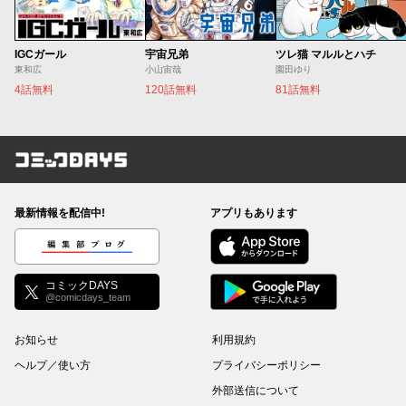
IGCガール
宇宙兄弟
ツレ猫 マルルとハチ
東和広
小山宙哉
園田ゆり
4話無料
120話無料
81話無料
コミックDAYS
最新情報を配信中!
アプリもあります
編集部ブログ
コミックDAYS
@comicdays_team
お知らせ
利用規約
ヘルプ／使い方
プライバシーポリシー
外部送信について