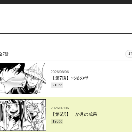
全7話
2026/08/06
【第7話】忌杖の母
210
pt
2026/07/06
【第6話】一か月の成果
190
pt