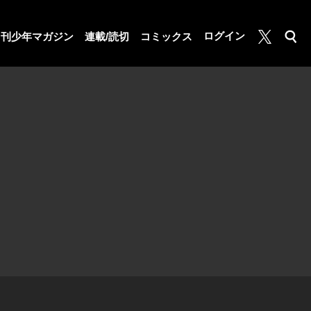
月マガ基地
ログイン
月刊少年マガジン
連載/読切
コミックス
検索
公式X