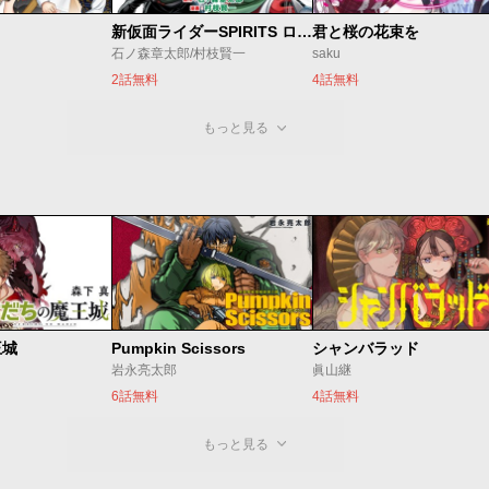
新仮面ライダーSPIRITS ロンリー仮面ライダー編
君と桜の花束を
石ノ森章太郎/村枝賢一
saku
2話無料
4話無料
もっと見る
王城
Pumpkin Scissors
シャンバラッド
岩永亮太郎
眞山継
6話無料
4話無料
もっと見る