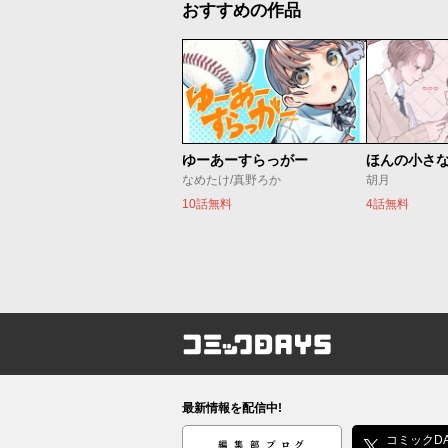
おすすめの作品
ゆーあーすらっがー
ほんの小さ
なめたけ/真野ろか
胡月
10話無料
4話無料
コミックDAYS
最新情報を配信中!
編集部ブログ
コミックDA