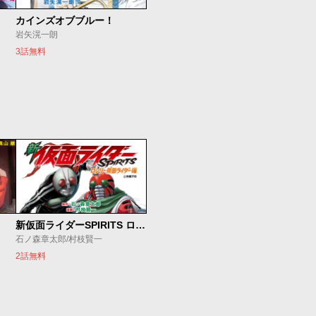
カインズオブブルー！
岩矢滉一朗
3話無料
新仮面ライダーSPIRITS ロンリー仮面ライダー編
石ノ森章太郎/村枝賢一
2話無料