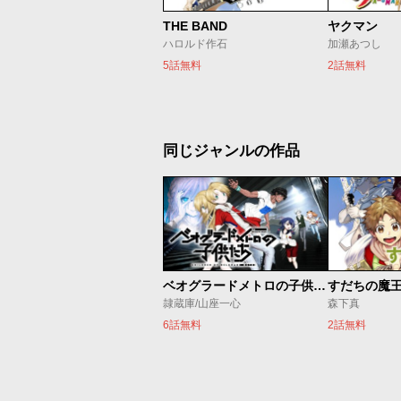
THE BAND
ヤクマン
ハロルド作石
加瀬あつし
5話無料
2話無料
同じジャンルの作品
ベオグラードメトロの子供たち
すだちの魔
隷蔵庫/山座一心
森下真
6話無料
2話無料