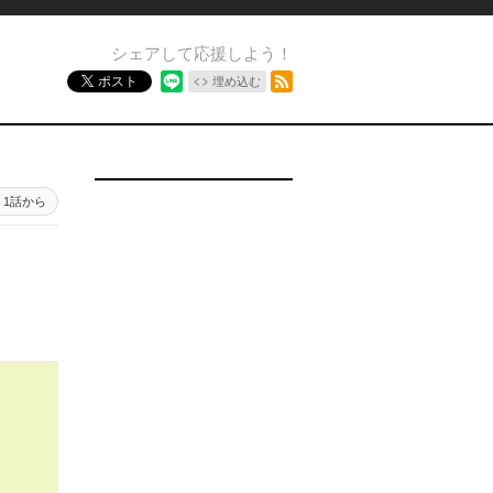
シェアして応援しよう！
RSSフィード
ポスト
埋め込む
1話から