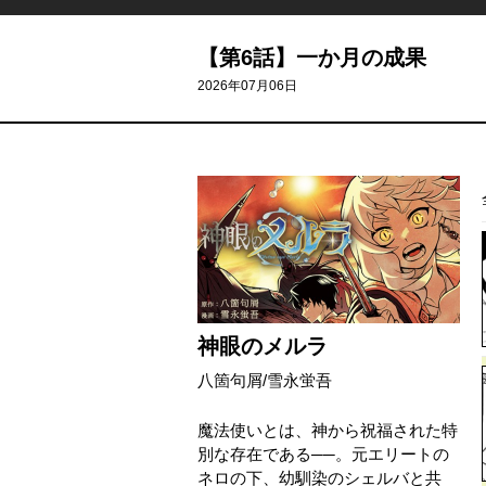
【第6話】一か月の成果
2026年07月06日
神眼のメルラ
八箇句屑
/
雪永蛍吾
魔法使いとは、神から祝福された特
別な存在である──。元エリートの
ネロの下、幼馴染のシェルバと共