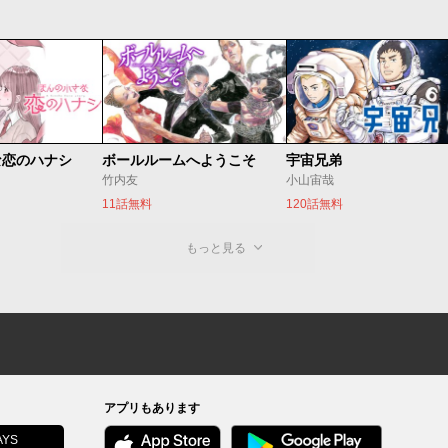
な恋のハナシ
ボールルームへようこそ
宇宙兄弟
竹内友
小山宙哉
11話無料
120話無料
もっと見る
アプリもあります
YS