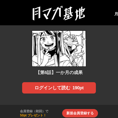
【第6話】一か月の成果
190pt
ログインして読む
会員登録（初回）で
新規会員登録する
50pt プレゼント！