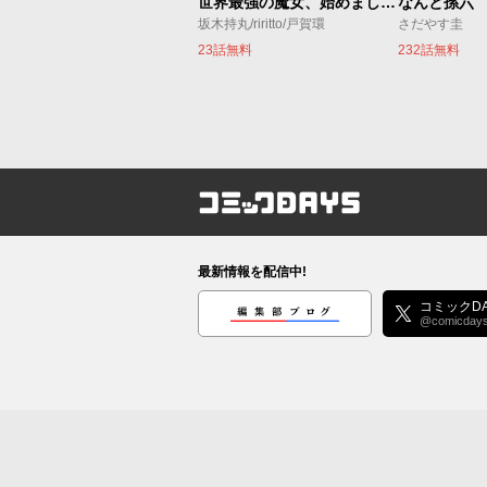
世界最強の魔女、始めました ～私だけ『攻略サイト』を見れる世界で自由に生きます～
なんと孫六
坂木持丸/riritto/戸賀環
さだやす圭
23話無料
232話無料
コミックDAYS
最新情報を配信中!
編集部ブログ
コミックDA
@comicday