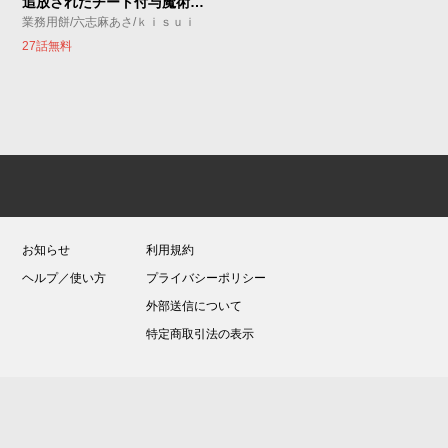
追放されたチート付与魔術師は気ままなセカンドライフを謳歌する。 ～俺は武器だけじゃなく、あらゆるものに『強化ポイント』を付与できるし、俺の意思でいつでも効果を解除できるけど、残った人たち大丈夫？～
業務用餅/六志麻あさ/ｋｉｓｕｉ
27話無料
お知らせ
利用規約
ヘルプ／使い方
プライバシーポリシー
外部送信について
特定商取引法の表示