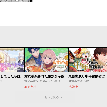
聖女様をお探しでしたら妹で間違いありません。さあどうぞお連れください、今すぐ。
婚約破棄された飯炊き令嬢の私は冷酷公爵と専属契約しました～ですが胃袋を掴んだ結果、冷たかった公爵様がどんどん優しくなっています～
手斗
青空あかな/七福あくび/黒裄
斯道歩/明石六郎
28話無料
7話無料
もっと見る