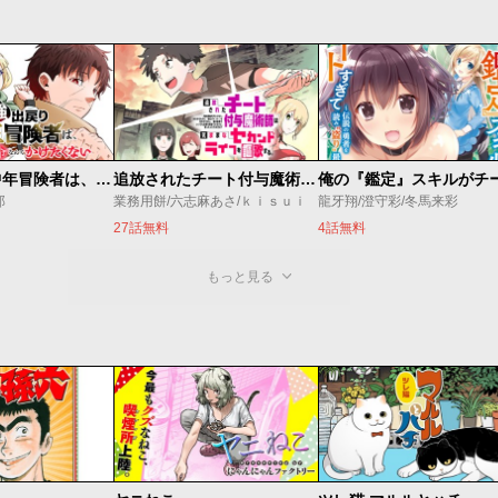
最強出戻り中年冒険者は、今さら命なんてかけたくない
追放されたチート付与魔術師は気ままなセカンドライフを謳歌する。 ～俺は武器だけじゃなく、あらゆるものに『強化ポイント』を付与できるし、俺の意思でいつでも効果を解除できるけど、残った人たち大丈夫？～
郎
業務用餅/六志麻あさ/ｋｉｓｕｉ
龍牙翔/澄守彩/冬馬来彩
27話無料
4話無料
もっと見る