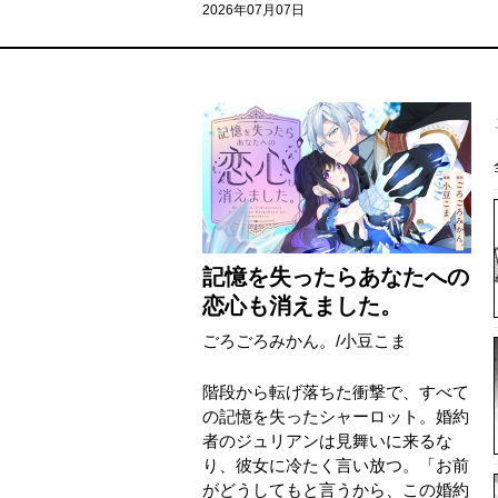
2026年07月07日
記憶を失ったらあなたへの
恋心も消えました。
ごろごろみかん。
/
小豆こま
階段から転げ落ちた衝撃で、すべて
の記憶を失ったシャーロット。婚約
者のジュリアンは見舞いに来るな
り、彼女に冷たく言い放つ。「お前
がどうしてもと言うから、この婚約