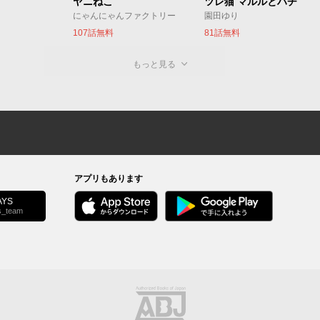
ヤニねこ
ツレ猫 マルルとハチ
にゃんにゃんファクトリー
園田ゆり
107話無料
81話無料
もっと見る
アプリもあります
YS
s_team