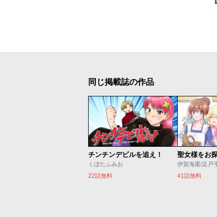
同じ掲載誌の作品
チンチンデビルを追え！
くぼたふみお
伊賀海栗/足戸
22話無料
41話無料