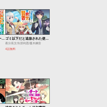
俺の『鑑定』スキルがチートすぎて
ゴミ以下だと追放された使用人、実は前世賢者です ～史上最強の賢者、世界最高峰の学園に通う～
夜分長文/矢部利恩/蔓木鋼音
4話無料