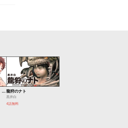
最強出戻り中年冒険者は、今さら命なんてかけたくない
龍狩のナト
黒井白
4話無料