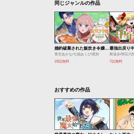
同じジャンルの作品
婚約破棄された飯炊き令嬢の私は冷酷公爵と専属契約しました～ですが胃袋を掴んだ結果、冷たかった公爵様がどんどん優しくなっています～
青空あかな/七福あくび/黒裄
斯道歩/明石六
28話無料
7話無料
おすすめの作品