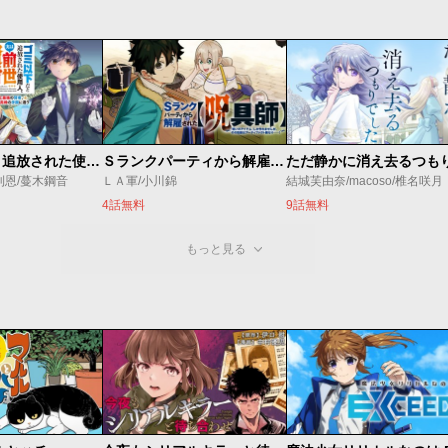
ゴミ以下だと追放された使用人、実は前世賢者です ～史上最強の賢者、世界最高峰の学園に通う～
Ｓランクパーティから解雇された【呪具師】～『呪いのアイテム』しか作れませんが、その性能はアーティファクト級なり……！～
利恩/蔓木鋼音
ＬＡ軍/小川錦
結城芙由奈/macoso/椎名咲月
4話無料
9話無料
もっと見る