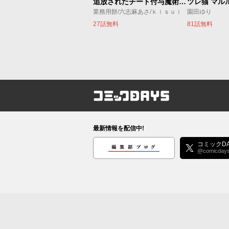
追放されたチート付与魔術師は気ままなセカンドライフを謳歌する。 ～俺は武器だけじゃなく、あらゆるものに『強化ポイント』を付与できるし、俺の意思でいつでも効果を解除できるけど、残った人たち大丈夫？～
ツレ猫 マル
業務用餅/六志麻あさ/ｋｉｓｕｉ
園田ゆり
27話無料
81話無料
コミックDAYS
最新情報を配信中!
編集部ブログ
コミックDA
@comicday