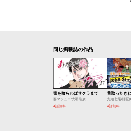
同じ掲載誌の作品
毒を喰らわばサクラまで
要マジュロ/大羽隆廣
九頭七尾/肝匠(Fri
4話無料
4話無料