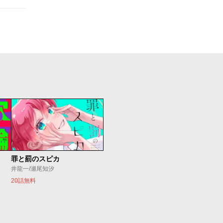
罪と罰のスピカ
井龍一/瀬尾知汐
20話無料