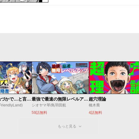
昔取ったきねづかで…と言いながら無双する定食屋のおっさん、実は伝説のダンジョン攻略者
最強で最速の無限レベルアップ ～スキル【経験値１０００倍】と【レベルフリー】でレベル上限の枷が外れた俺は無双する～
超穴理論
endlyLand)
シオヤマ琴/鳥羽田航
橋木喬
59話無料
4話無料
もっと見る