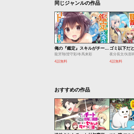
同じジャンルの作品
俺の『鑑定』スキルがチートすぎて
龍牙翔/澄守彩/冬馬来彩
夜分長文/矢部
4話無料
4話無料
おすすめの作品