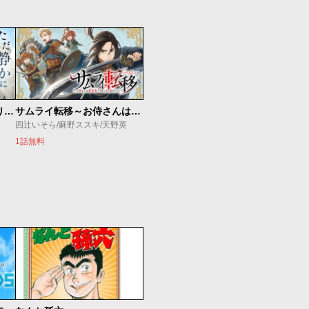
ただ静かに消え去るつもりでした
サムライ転移～お侍さんは異世界でもあんまり変わらない～
四辻いそら/麻野ススキ/天野英
1話無料