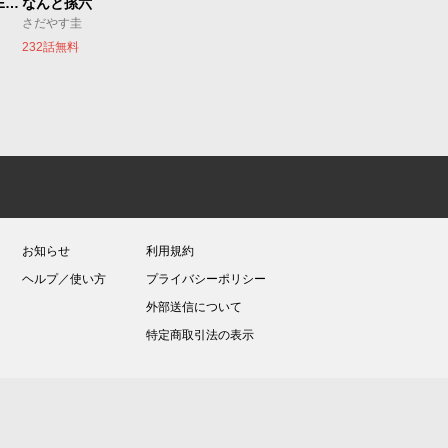
魔法少女リリカルなのは EXCEEDS
なんと孫六
さだやす圭
232話無料
お知らせ
利用規約
ヘルプ／使い方
プライバシーポリシー
外部送信について
特定商取引法の表示