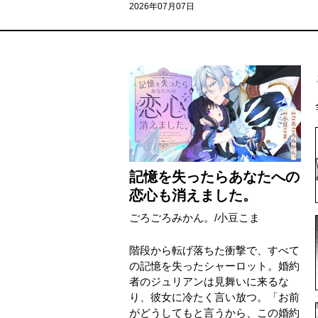
2026年07月07日
記憶を失ったらあなたへの
恋心も消えました。
ごろごろみかん。
/
小豆こま
階段から転げ落ちた衝撃で、すべて
の記憶を失ったシャーロット。婚約
者のジュリアンは見舞いに来るな
り、彼女に冷たく言い放つ。「お前
がどうしてもと言うから、この婚約