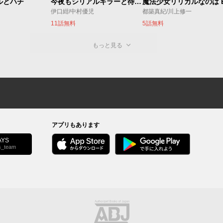
ルとハチ
今夜もシリアルキラーと待ち合わせ
伊口紺/中村優児
都築真紀/川上修一
11話無料
5話無料
もっと見る
アプリもあります
YS
s_team