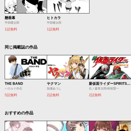
懸垂幕
ヒトカラ
平田曜太郎
平田曜太郎
1話無料
1話無料
同じ掲載誌の作品
THE BAND
ヤクマン
新仮面ライダーSPIRITS ロンリー仮面ライダー編
ハロルド作石
加瀬あつし
石ノ森章太郎/村枝賢一
5話無料
2話無料
2話無料
おすすめの作品