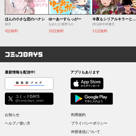
ほんの小さな恋のハナシ
ゆーあーすらっがー
今夜もシリアルキラーと待ち合わせ
胡月
なめたけ/真野ろか
伊口紺/中村優児
4話無料
10話無料
11話無料
コミックDAYS
最新情報を配信中!
アプリもあります
編集部ブログ
コミックDAYS
@comicdays_team
お知らせ
利用規約
ヘルプ／使い方
プライバシーポリシー
外部送信について