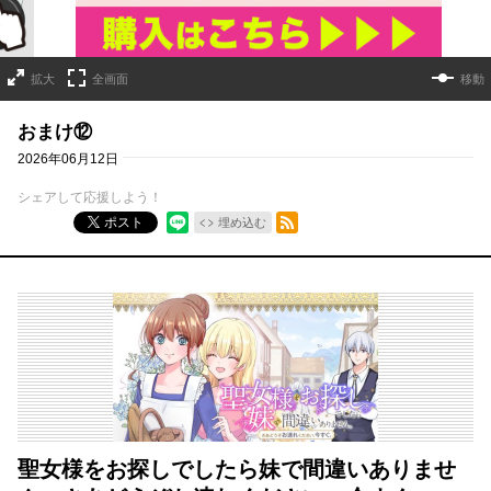
拡大
全画面
移動
おまけ⑫
2026年06月12日
シェアして応援しよう！
RSSフィード
ポスト
埋め込む
聖女様をお探しでしたら妹で間違いありませ