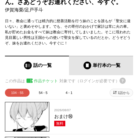
ん。さあどうぞお連れください、今すぐ。
伊賀海栗
/
足戸手斗
日々、教会に通っては精力的に慈善活動を行う妹のことを誰もが「聖女に違
いない」と褒めそやします。でも、その寄付のおかげで家計は常に火の車。
私が貯めたお金もすべて妹は教会に寄付してしまいました。そこに現われた
見目麗しい男性は王国からの使いで聖女を探しているのだとか。どうぞどう
ぞ、妹をお連れください。今すぐに！
話の一覧
単行本
の一覧
この作品は
作品チケット
対象です（ログインが必要です）
104 - 55
54 - 5
4 - 1
1話から
2026/08/07
おまけ⑭
無料