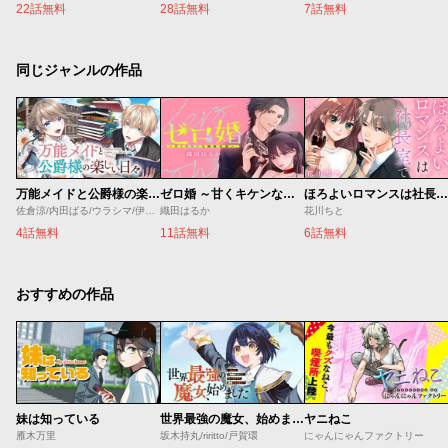
22話無料
28話無料
7話無料
同じジャンルの作品
万能メイドと公爵様の楽しい日々
ゼロ婚 ～甘くキケンな極秘任務～
ほろよいロマンスは社長室で
佐倉涼/内田ぱる/ウラシマ/伊藤テリヤキ
織田はるか
花川ちと
4話無料
11話無料
6話無料
おすすめの作品
妹は知っている
世界最強の魔女、始めました ～私だけ『攻略サイト』を見れる世界で自由に生きます～
ヤニねこ
雁木万里
坂木持丸/riritto/戸賀環
にゃんにゃんファクトリー