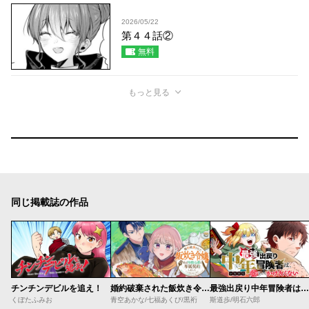
2026/05/22
第４４話②
無料
もっと見る
同じ掲載誌の作品
チンチンデビルを追え！
婚約破棄された飯炊き令嬢の私は冷酷公爵と専属契約しました～ですが胃袋を掴んだ結果、冷たかった公爵様がどんどん優しくなっています～
最強出戻り中年冒険者は、今さら命なんてかけたくない
くぼたふみお
青空あかな/七福あくび/黒裄
斯道歩/明石六郎