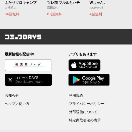
ふたりソロキャンプ
ツレ猫 マルルとハチ
Wちゃん。
出端祐大
園田ゆり
terakoya3
64話無料
81話無料
4話無料
コミックDAYS
最新情報を配信中!
アプリもあります
編集部ブログ
コミックDAYS
@comicdays_team
お知らせ
利用規約
ヘルプ／使い方
プライバシーポリシー
外部送信について
特定商取引法の表示