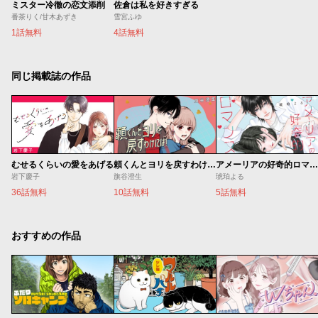
ミスター冷徹の恋文添削
佐倉は私を好きすぎる
番茶りく/甘木あずき
雪宮ふゆ
1話無料
4話無料
同じ掲載誌の作品
むせるくらいの愛をあげる
頼くんとヨリを戻すわけには！
アメーリアの好奇的ロマンス
岩下慶子
旗谷澄生
琥珀よる
36話無料
10話無料
5話無料
おすすめの作品