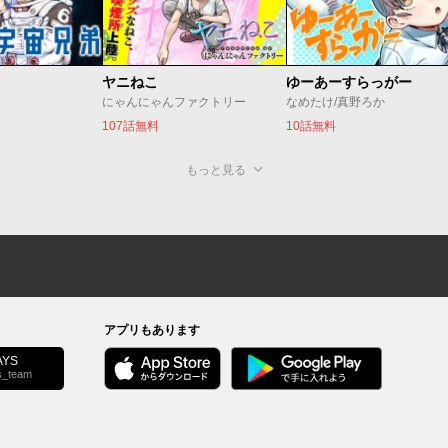
ヤニねこ
ゆーあーすらっがー
にゃんにゃんファクトリー
なめたけ/真野ろか
107話無料
10話無料
もっと見る
アプリもあります
YS
s_team