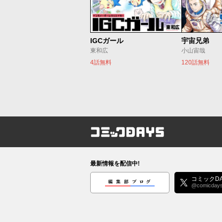
IGCガール
宇宙兄弟
東和広
小山宙哉
4話無料
120話無料
コミックDAYS
最新情報を配信中!
編集部ブログ
コミックDA
@comicday