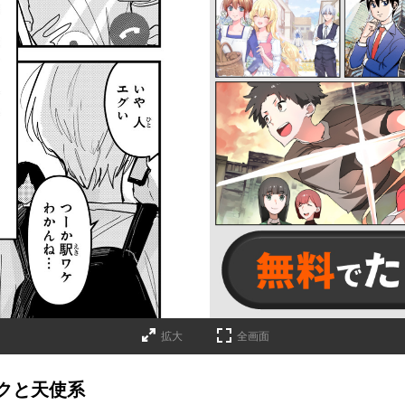
拡大
全画面
クと天使系