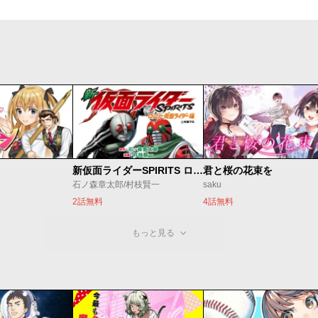
新仮面ライダーSPIRITS ロンリー仮面ライダー編
君と桜の花束を
石ノ森章太郎/村枝賢一
saku
2話無料
4話無料
もっと見る