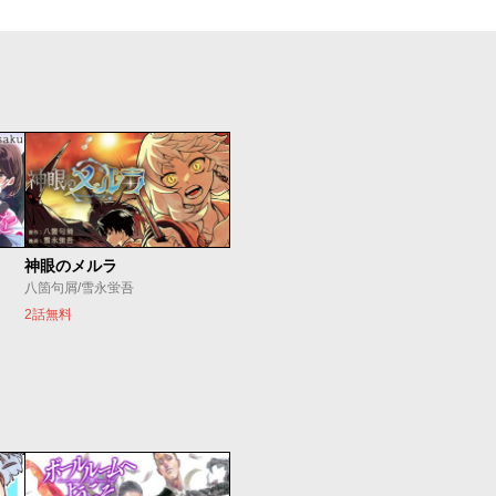
神眼のメルラ
八箇句屑/雪永蛍吾
2話無料