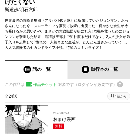
けたくない
斯道歩
/
明石六郎
世界最強の冒険者集団〈アリババ40人隊〉に所属していたジョンマン。おっ
さんになった今、スローライフを夢見て故郷に出戻った！穏やかな余生が待
ち受けるかと思いきや、まさかの大盗賊団が街に乱入‼危機を救うためにジョ
ンマンが撃退した結果、活躍は王都まで知れ渡るだけでなく、2人の少女が弟
子入りを志願して⁉憧れの一人気ままな生活が、どんどん遠ざかっていく…。
大人気冒険者のセカンドライフ小説、待望のコミカライズ！
話の一覧
単行本
の一覧
この作品は
作品チケット
対象です（ログインが必要です）
全24話
1話から
2026/07/24
おまけ漫画
無料