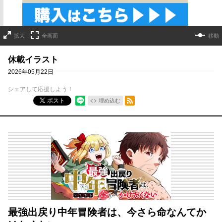
拡大
全画面
移動
休載イラスト
2026年05月22日
シェアして応援しよう！
RSSフィード
ポスト
埋め込む
最強出戻り中年冒険者は、今さら命なんてか