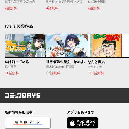
龍牙翔/澄守彩/冬馬来彩
夜分長文/矢部利恩/蔓木鋼音
ＬＡ軍/小川錦
4話無料
4話無料
4話無料
おすすめの作品
妹は知っている
世界最強の魔女、始めました ～私だけ『攻略サイト』を見れる世界で自由に生きます～
なんと孫六
雁木万里
坂木持丸/riritto/戸賀環
さだやす圭
21話無料
23話無料
232話無料
コミックDAYS
最新情報を配信中!
アプリもあります
編集部ブログ