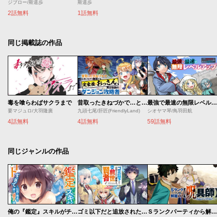
ジブロー/斯道歩
斯道歩
2話無料
1話無料
同じ掲載誌の作品
毒を喰らわばサクラまで
昔取ったきねづかで…と言いながら無双する定食屋のおっさん、実は伝説のダンジョン攻略者
最強で最速の無限レベルアップ ～スキル【経験値１０００倍】と【レベルフリー】でレベル上限の枷が外れた俺は無双する～
要マジュロ/大羽隆廣
九頭七尾/肝匠(FriendlyLand)
シオヤマ琴/鳥羽田航
4話無料
4話無料
59話無料
同じジャンルの作品
俺の『鑑定』スキルがチートすぎて
ゴミ以下だと追放された使用人、実は前世賢者です ～史上最強の賢者、世界最高峰の学園に通う～
Ｓランクパーティから解雇された【呪具師】～『呪いのアイテム』しか作れませんが、その性能はアーティファクト級なり……！～