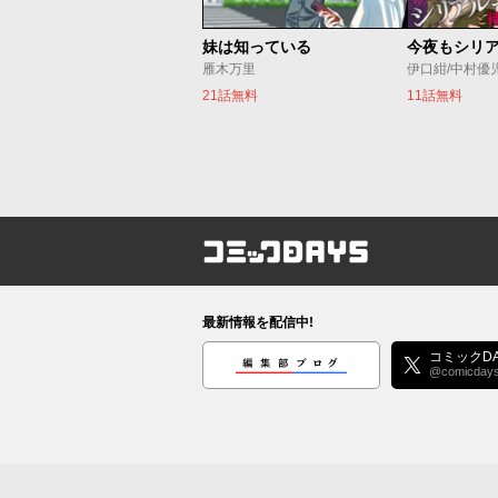
妹は知っている
雁木万里
伊口紺/中村優
21話無料
11話無料
コミックDAYS
最新情報を配信中!
編集部ブログ
コミックDA
@comicday