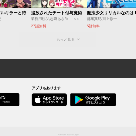
今夜もシリアルキラーと待ち合わせ
追放されたチート付与魔術師は気ままなセカンドライフを謳歌する。 ～俺は武器だけじゃなく、あらゆるものに『強化ポイント』を付与できるし、俺の意思でいつでも効果を解除できるけど、残った人たち大丈夫？～
児
業務用餅/六志麻あさ/ｋｉｓｕｉ
都築真紀/川上修一
27話無料
5話無料
もっと見る
アプリもあります
YS
s_team