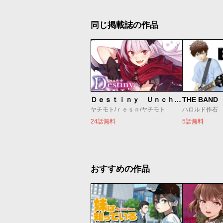
同じ掲載誌の作品
Ｄｅｓｔｉｎｙ Ｕｎｃｈａｉｎ Ｏｎｌｉｎｅ 吸血鬼少女となって、やがて『赤の魔王』と呼ばれるようになりました
THE BAND
ヤチモト/ｒｅｓｎ/ヤチモト
ハロルド作石
24話無料
5話無料
おすすめの作品