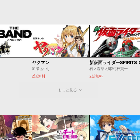
ヤクマン
加瀬あつし
石ノ森章太郎/村枝賢一
2話無料
2話無料
もっと見る