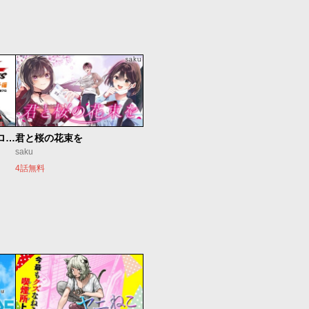
新仮面ライダーSPIRITS ロンリー仮面ライダー編
君と桜の花束を
saku
4話無料